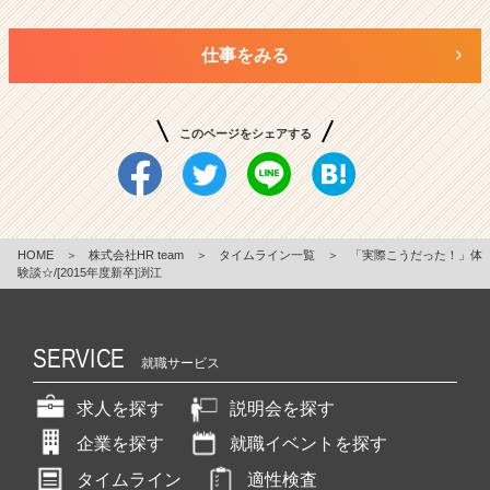
仕事をみる
このページをシェアする
HOME
＞
株式会社HR team
＞
タイムライン一覧
＞
「実際こうだった！」体
験談☆/[2015年度新卒]渕江
SERVICE
就職サービス
求人を探す
説明会を探す
企業を探す
就職イベントを探す
タイムライン
適性検査