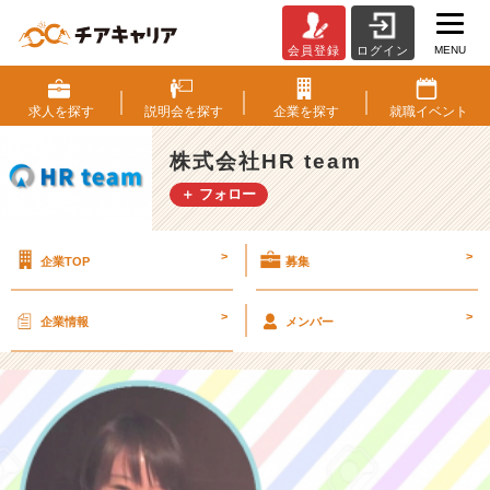
MENU
会員登録
ログイン
「実
際
こ
求人を
探す
説明会を
探す
企業を
探す
就職
イベント
う
だ
株式会社HR team
っ
＋ フォロー
た！」
体
験
>
>
企業TOP
募集
談
☆/
[2
>
>
企業情報
メンバー
0
1
5
年
度
新
卒]