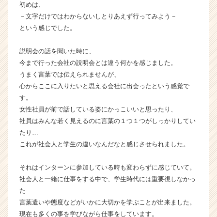
初めは、
チ
ア
－文字だけではわからないしとりあえず行ってみよう－
キ
という感じでした。
ャ
リ
説明会の話を聞いた時に、
ア
今まで行った会社の説明会とは違う何かを感じました。
（C
うまく言葉では伝えられませんが、
h
心からここに入りたいと思える会社に出会ったという感覚で
e
e
す。
r
女性社員が前で話している姿にかっこいいと思ったり、
C
社員はみんな若く見えるのに言葉の１つ１つがしっかりしてい
a
たり…
r
これが社会人と学生の違いなんだなと感じさせられました。
e
e
それはインターンに参加している時も変わらずに感じていて。
r）
社会人と一緒に仕事をする中で、学生時代には重要視しなかっ
た
言葉遣いや態度などがいかに大切かを学ぶことが出来ました。
現在も多くの事を学びながら仕事をしています。