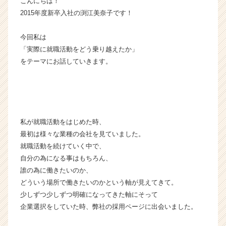
こんにちは！
チ
2015年度新卒入社の渕江美奈子です！
ャ
ー・
今回私は
成
「実際に就職活動をどう乗り越えたか」
長
をテーマにお話していきます。
企
業
か
ら
ス
カ
私が就職活動をはじめた時、
ウ
最初は様々な業種の会社を見ていました。
ト
就職活動を続けていく中で、
が
届
自分の為になる事はもちろん、
く
誰の為に働きたいのか、
就
どういう場所で働きたいのかという軸が見えてきて。
活
少しずつ少しずつ明確になってきた軸にそって
サ
企業選択をしていた時、弊社の採用ページに出会いました。
イ
ト