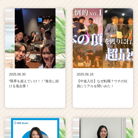
2025.06.30
2025.06.18
"限界を超えていけ！！"進化し続
【中途入社】なぜ転職？ウチの社
ける鬼企業！
員にリアルを聞いみた！