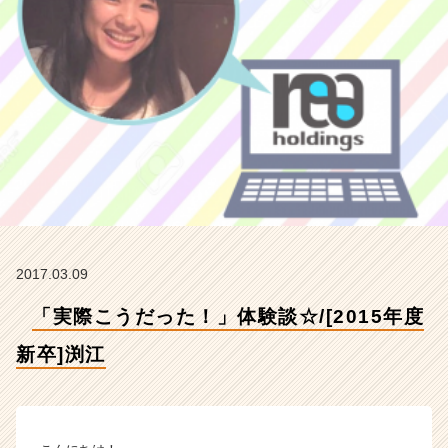
渕
江
【株
式
会
社
H
R
t
e
a
m
の
2017.03.09
タ
イ
「実際こうだった！」体験談☆/[2015年度
ム
ラ
新卒]渕江
イ
ン】
|
ベ
ン