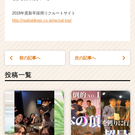
か
ら
2018年度新卒採用リクルートサイト
ス
http://reaholdings.co.jp/recruit-top/
カ
ウ
ト
が
届
く
前の記事へ
次の記事へ
就
活
投稿一覧
サ
イ
ト
チ
ア
キ
ャ
リ
ア
（C