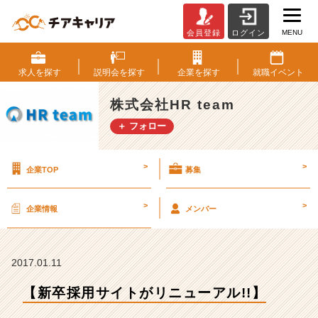
MENU
会員登録
ログイン
【新
卒
採
求人を
探す
説明会を
探す
企業を
探す
就職
イベント
用
サ
株式会社HR team
イ
＋ フォロー
ト
が
リ
>
>
企業TOP
募集
ニ
ュ
ー
>
>
企業情報
メンバー
ア
ル!!】
【株
式
2017.01.11
会
【新卒採用サイトがリニューアル!!】
社
H