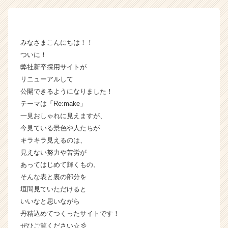
R
t
e
a
みなさまこんにちは！！
m
ついに！
の
タ
弊社新卒採用サイトが
イ
リニューアルして
ム
公開できるようになりました！
ラ
テーマは「Re:make」
イ
一見おしゃれに見えますが、
ン】
今見ている景色や人たちが
|
キラキラ見えるのは、
ベ
ン
見えない努力や苦労が
チ
あってはじめて輝くもの、
ャ
そんな表と裏の部分を
ー・
垣間見ていただけると
成
いいなと思いながら
長
丹精込めてつくったサイトです！
企
ぜひご覧ください☆彡
業