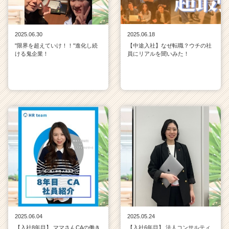
h
e
e
2025.06.30
2025.06.18
r
"限界を超えていけ！！"進化し続
【中途入社】なぜ転職？ウチの社
C
ける鬼企業！
員にリアルを聞いみた！
a
r
e
e
r）
2025.06.04
2025.05.24
【入社8年目】 ママさんCAの働き
【入社6年目】 法人コンサルティ