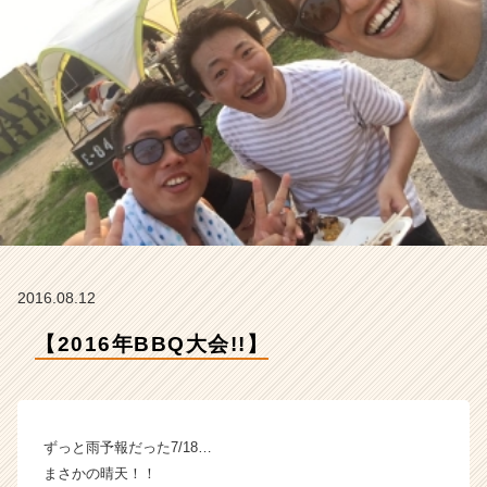
m
の
タ
イ
ム
ラ
イ
ン】
|
ベ
ン
チ
ャ
2016.08.12
ー・
成
【2016年BBQ大会!!】
長
企
業
か
ら
ずっと雨予報だった7/18…
ス
まさかの晴天！！
カ