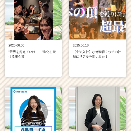
C
a
r
e
e
r）
2025.06.30
2025.06.18
"限界を超えていけ！！"進化し続
【中途入社】なぜ転職？ウチの社
ける鬼企業！
員にリアルを聞いみた！