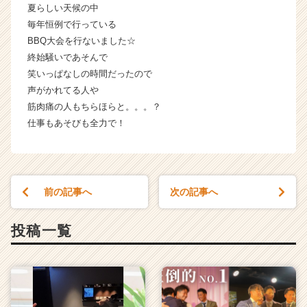
夏らしい天候の中
ウ
毎年恒例で行っている
ト
BBQ大会を行ないました☆
が
届
終始騒いであそんで
く
笑いっぱなしの時間だったので
就
声がかれてる人や
活
筋肉痛の人もちらほらと。。。？
サ
仕事もあそびも全力で！
イ
ト
チ
ア
キ
前の記事へ
次の記事へ
ャ
リ
投稿一覧
ア
（C
h
e
e
r