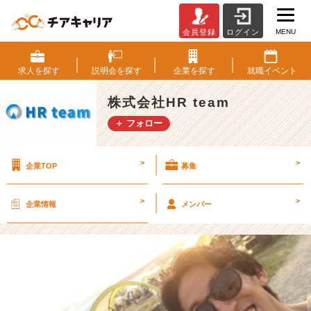
MENU
会員登録
ログイン
【2
0
1
求人を
探す
説明会を
探す
企業を
探す
就職
イベント
6
年
株式会社HR team
B
＋ フォロー
B
Q
大
>
>
企業TOP
募集
会!!】
【株
式
>
>
企業情報
メンバー
会
社
H
R
t
e
a