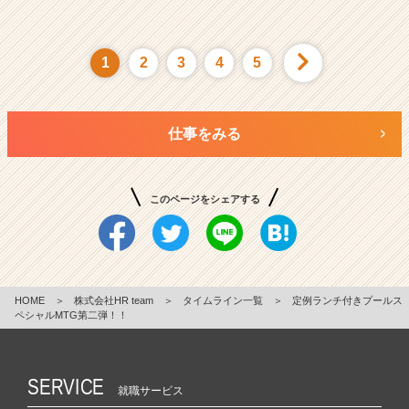
1
2
3
4
5
仕事をみる
このページをシェアする
HOME
＞
株式会社HR team
＞
タイムライン一覧
＞
定例ランチ付きプールス
ペシャルMTG第二弾！！
SERVICE
就職サービス