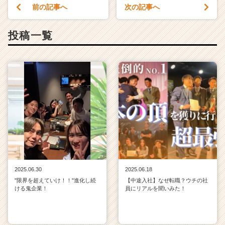
チ
前の記事へ
次の記事へ
ア
キ
投稿一覧
ャ
リ
ア
（C
h
e
e
r
C
a
r
e
e
2025.06.30
2025.06.18
r）
"限界を超えていけ！！"進化し続
【中途入社】なぜ転職？ウチの社
ける鬼企業！
員にリアルを聞いみた！