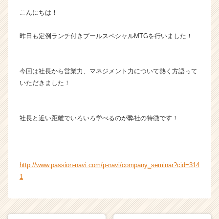
チ
こんにちは！
ャ
ー・
昨日も定例ランチ付きプールスペシャルMTGを行いました！
成
長
企
業
今回は社長から営業力、マネジメント力について熱く方語って
か
いただきました！
ら
ス
カ
社長と近い距離でいろいろ学べるのが弊社の特徴です！
ウ
ト
が
届
く
http://www.passion-navi.com/p-navi/company_seminar?cid=314
就
1
活
サ
イ
ト