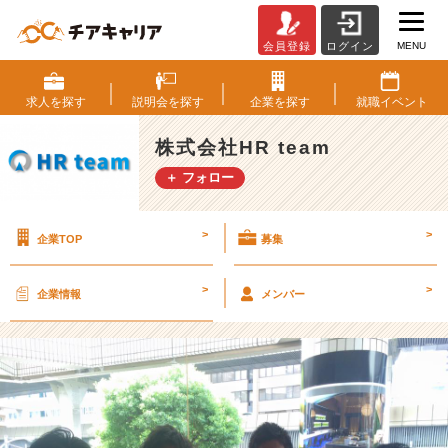
MENU
会員登録
ログイン
定
例
ラ
求人を
探す
説明会を
探す
企業を
探す
就職
イベント
ン
チ
株式会社HR team
付
＋ フォロー
き
プ
ー
>
>
企業TOP
募集
ル
ス
ペ
>
>
企業情報
メンバー
シ
ャ
ル
M
T
G
第