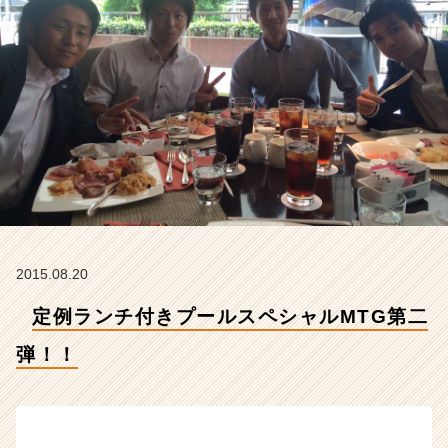
二
弾！！
【株
式
会
社
H
R
t
e
a
m
の
2015.08.20
タ
イ
定例ランチ付きプールスペシャルMTG第二
ム
ラ
弾！！
イ
ン】
|
ベ
ン