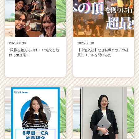
C
a
r
e
e
r）
2025.06.30
2025.06.18
"限界を超えていけ！！"進化し続
【中途入社】なぜ転職？ウチの社
ける鬼企業！
員にリアルを聞いみた！