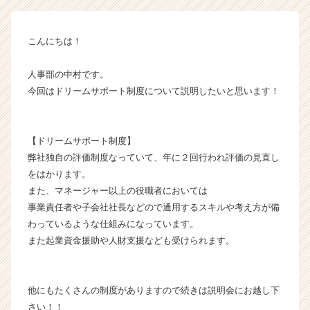
m
の
タ
こんにちは！
イ
ム
人事部の中村です。
ラ
イ
今回はドリームサポート制度について説明したいと思います！
ン】
|
ベ
【ドリームサポート制度】
ン
弊社独自の評価制度なっていて、年に２回行われ評価の見直し
チ
をはかります。
ャ
また、マネージャー以上の役職者においては
ー・
成
事業責任者や子会社社長などので通用するスキルや考え方が備
長
わっているような仕組みになっています。
企
また起業資金援助や人財支援なども受けられます。
業
か
ら
他にもたくさんの制度がありますので続きは説明会にお越し下
ス
さい！！
カ