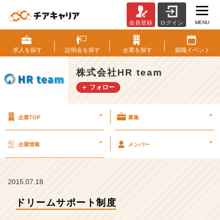
MENU
会員登録
ログイン
ド
リ
ー
求人を
探す
説明会を
探す
企業を
探す
就職
イベント
ム
サ
株式会社HR team
ポ
＋ フォロー
ー
ト
制
>
>
企業TOP
募集
度
【株
式
>
>
企業情報
メンバー
会
社
H
R
2015.07.18
t
ドリームサポート制度
e
a