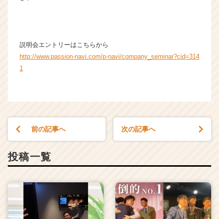
ウ
ト
が
届
説明会エントリーはこちらから
く
http://www.passion-navi.com/p-navi/company_seminar?cid=314
就
1
活
サ
イ
ト
チ
ア
前の記事へ
次の記事へ
キ
ャ
リ
投稿一覧
ア
（C
h
e
e
r