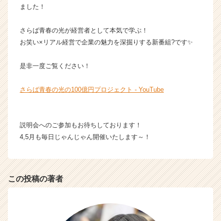
ました！
ー・
成
長
さらば青春の光が経営者として本気で学ぶ！
企
お笑い×リアル経営で企業の魅力を深掘りする新番組?です✨
業
か
是非一度ご覧ください！
ら
ス
さらば青春の光の100億円プロジェクト - YouTube
カ
ウ
ト
が
説明会へのご参加もお待ちしております！
届
4,5月も毎日じゃんじゃん開催いたします～！
く
就
活
サ
この投稿の著者
イ
ト
チ
ア