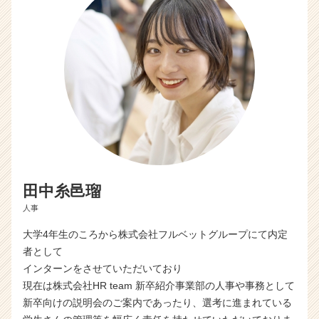
キ
ャ
リ
ア
（C
h
e
e
r
C
a
r
e
田中糸邑瑠
e
人事
r）
大学4年生のころから株式会社フルベットグループにて内定
者として
インターンをさせていただいており
現在は株式会社HR team 新卒紹介事業部の人事や事務として
新卒向けの説明会のご案内であったり、選考に進まれている