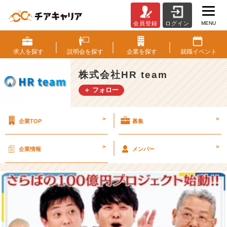
MENU
会員登録
ログイン
2
6
卒
求人を
探す
説明会を
探す
企業を
探す
就職
イベント
必
見！
株式会社HR team
さ
＋ フォロー
ら
ば
青
>
>
企業TOP
募集
春
の
光
>
>
企業情報
メンバー
の
プ
ロ
ジ
ェ
ク
ト...！？