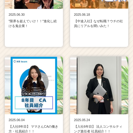
2025.06.30
2025.06.18
"限界を超えていけ！！"進化し続
【中途入社】なぜ転職？ウチの社
ける鬼企業！
員にリアルを聞いみた！
2025.06.04
2025.05.24
【入社8年目】 ママさんCAの働き
【入社6年目】 法人コンサルティ
方・社員紹介！！
ング責任者 社員紹介！！