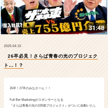
【株
式
会
社
H
R
t
e
a
2025.04.15
m
の
26卒必見！さらば青春の光のプロジェク
タ
イ
ト...！？
ム
ラ
イ
ン】
|
26卒！27卒のみなさーん！！
ベ
ン
Full Bet Marketingがスポンサーとなる
チ
『さらば青春の光の100億プロジェクト』がついに始動いたし
ャ