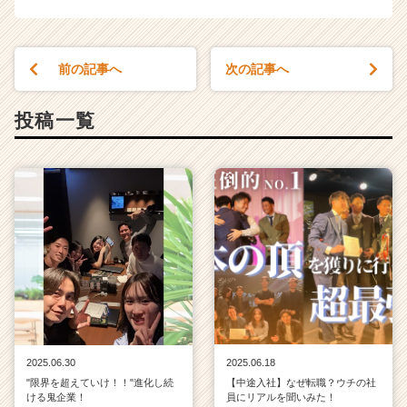
長
企
業
前の記事へ
次の記事へ
か
ら
ス
投稿一覧
カ
ウ
ト
が
届
く
就
活
サ
イ
ト
チ
ア
2025.06.30
2025.06.18
キ
"限界を超えていけ！！"進化し続
【中途入社】なぜ転職？ウチの社
ける鬼企業！
員にリアルを聞いみた！
ャ