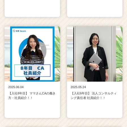
リ
ア
（C
h
e
e
r
C
a
r
e
e
r）
2025.06.04
2025.05.24
【入社8年目】 ママさんCAの働き
【入社6年目】 法人コンサルティ
方・社員紹介！！
ング責任者 社員紹介！！