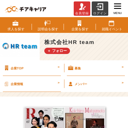
MENU
会員登録
ログイン
チ
ャ
レ
求人を
探す
説明会を
探す
企業を
探す
就職
イベント
ン
ジ
株式会社HR team
に
＋ フォロー
挑
む
メ
>
>
企業TOP
募集
ン
バ
ー
>
>
企業情報
メンバー
特
集?
第
5
弾！
【株
式