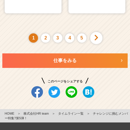
1
2
3
4
5
仕事をみる
このページをシェアする
HOME
＞
株式会社HR team
＞
タイムライン一覧
＞
チャレンジに挑むメンバ
ー特集?第5弾！