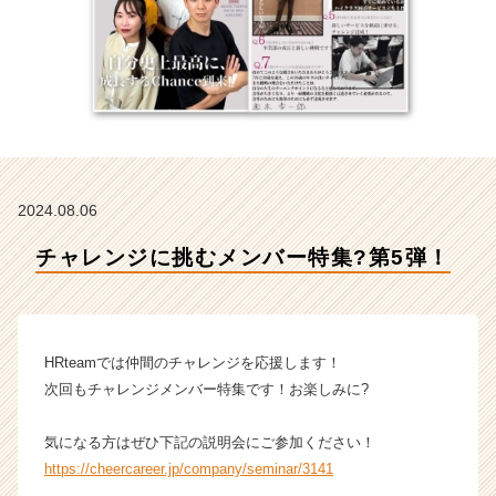
会
社
H
R
t
e
a
m
の
2024.08.06
タ
イ
チャレンジに挑むメンバー特集?第5弾！
ム
ラ
イ
ン】
|
HRteamでは仲間のチャレンジを応援します！
ベ
次回もチャレンジメンバー特集です！お楽しみに?
ン
チ
気になる方はぜひ下記の説明会にご参加ください！
ャ
https://cheercareer.jp/company/seminar/3141
ー・
成