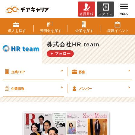
MENU
会員登録
ログイン
チ
ャ
レ
求人を
探す
説明会を
探す
企業を
探す
就職
イベント
ン
ジ
株式会社HR team
に
＋ フォロー
挑
む
メ
>
>
企業TOP
募集
ン
バ
ー
>
>
企業情報
メンバー
特
集?
第
1
弾！
【株
式