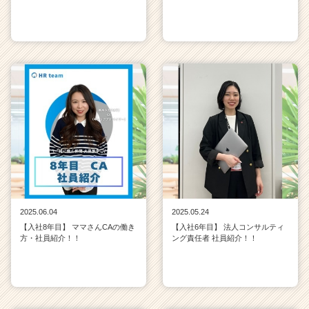
リ
ア
（C
h
e
e
r
C
a
r
e
e
r）
2025.06.04
2025.05.24
【入社8年目】 ママさんCAの働き
【入社6年目】 法人コンサルティ
方・社員紹介！！
ング責任者 社員紹介！！