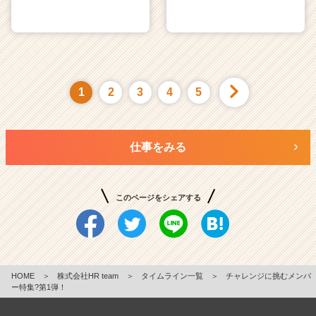
1
2
3
4
5
仕事をみる
このページをシェアする
HOME
＞
株式会社HR team
＞
タイムライン一覧
＞
チャレンジに挑むメンバ
ー特集?第1弾！