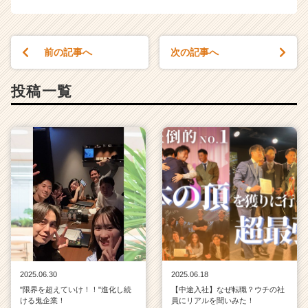
長
企
業
前の記事へ
次の記事へ
か
ら
ス
投稿一覧
カ
ウ
ト
が
届
く
就
活
サ
イ
ト
チ
ア
2025.06.30
2025.06.18
キ
"限界を超えていけ！！"進化し続
【中途入社】なぜ転職？ウチの社
ける鬼企業！
員にリアルを聞いみた！
ャ