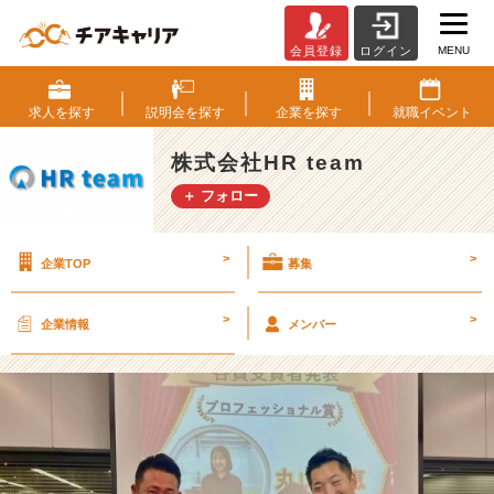
MENU
会員登録
ログイン
新
卒
か
求人を
探す
説明会を
探す
企業を
探す
就職
イベント
ら
フ
株式会社HR team
ォ
＋ フォロー
ー
カ
ス
>
>
企業TOP
募集
の
場
が?
>
>
企業情報
メンバー
月
1
ア
ワ
ー
ド
【株