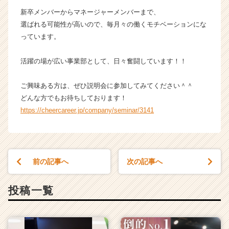
成
新卒メンバーからマネージャーメンバーまで、
長
選ばれる可能性が高いので、毎月々の働くモチベーションにな
企
っています。
業
か
活躍の場が広い事業部として、日々奮闘しています！！
ら
ス
カ
ご興味ある方は、ぜひ説明会に参加してみてください＾＾
ウ
どんな方でもお待ちしております！
ト
https://cheercareer.jp/company/seminar/3141
が
届
く
就
活
前の記事へ
次の記事へ
サ
イ
投稿一覧
ト
チ
ア
キ