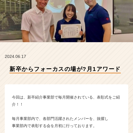
式
会
社
H
R
t
e
a
m
2024.06.17
の
タ
新卒からフォーカスの場が?月1アワード
イ
ム
ラ
イ
ン】
今回は、新卒紹介事業部で毎月開催されている、表彰式をご紹
|
介！！
ベ
ン
毎月事業部内で、各部門活躍されたメンバーを、抜擢し
チ
事業部内で表彰する会を月初に行っております。
ャ
ー・