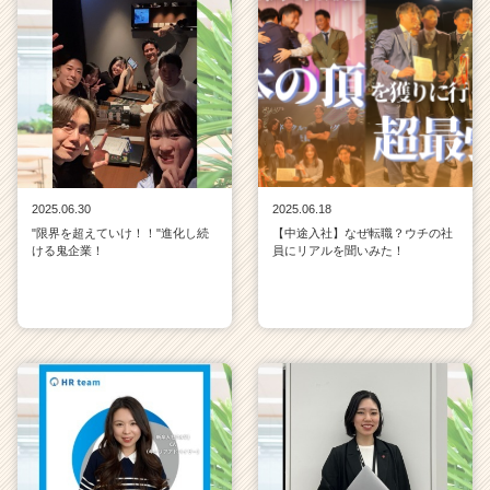
ャ
リ
ア
（C
h
e
e
r
C
2025.06.30
2025.06.18
a
"限界を超えていけ！！"進化し続
【中途入社】なぜ転職？ウチの社
r
ける鬼企業！
員にリアルを聞いみた！
e
e
r）