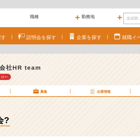
探す
説明会を
探す
企業を
探す
就職
イ
会社HR team
ォロー
募集
企業情報
会?