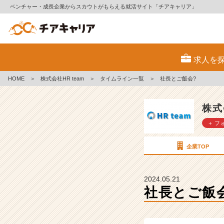
ベンチャー・成長企業からスカウトがもらえる就活サイト「チアキャリア」
社
長
求人を
と
ご
HOME
＞
株式会社HR team
＞
タイムライン一覧
＞
社長とご飯会?
飯
会?
【株
株式
式
＋ フ
会
社
H
企業TOP
R
t
e
2024.05.21
a
社長とご飯
m
の
タ