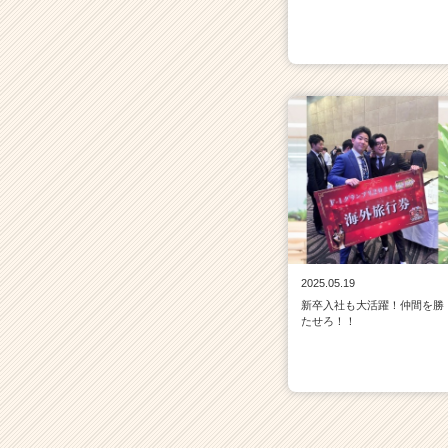
e
e
r）
2025.05.19
新卒入社も大活躍！仲間を勝
たせろ！！