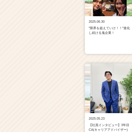
が
届
く
就
2025.06.30
活
"限界を超えていけ！！"進化
サ
し続ける鬼企業！
イ
ト
チ
ア
キ
ャ
リ
ア
（C
h
e
e
r
C
2025.05.23
a
【社員インタビュー】3年目
CA(キャリアアドバイザー)
r