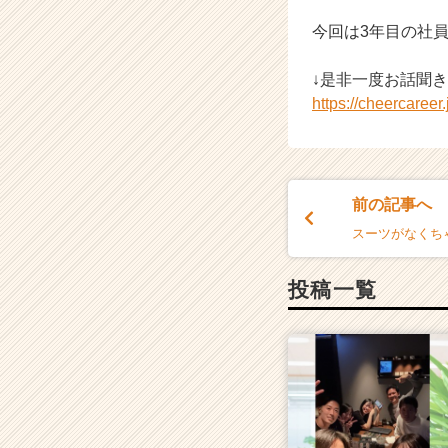
イ
今回は3年目の社
ム
ラ
イ
↓是非一度お話聞
ン】
https://cheercaree
|
ベ
ン
チ
ャ
前の記事へ
ー・
スーツがなくち
成
長
企
投稿一覧
業
か
ら
ス
カ
ウ
ト