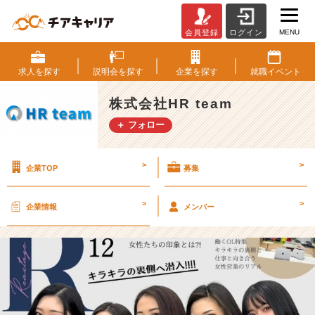
MENU
会員登録
ログイン
社
内
広
求人を
探す
説明会を
探す
企業を
探す
就職
イベント
報
「R
株式会社HR team
ア
＋ フォロー
ー
ル」
【株
>
>
企業TOP
募集
式
会
社
>
>
企業情報
メンバー
H
R
t
e
a
m
の