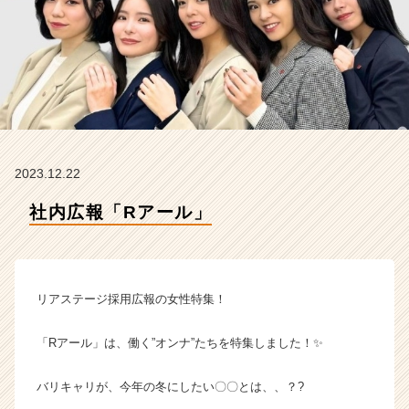
タ
イ
ム
ラ
イ
ン】
|
ベ
ン
2023.12.22
チ
ャ
社内広報「Rアール」
ー・
成
長
企
業
リアステージ採用広報の女性特集！
か
ら
「Rアール」は、働く”オンナ”たちを特集しました！✨
ス
カ
バリキャリが、今年の冬にしたい〇〇とは、、？?
ウ
ト