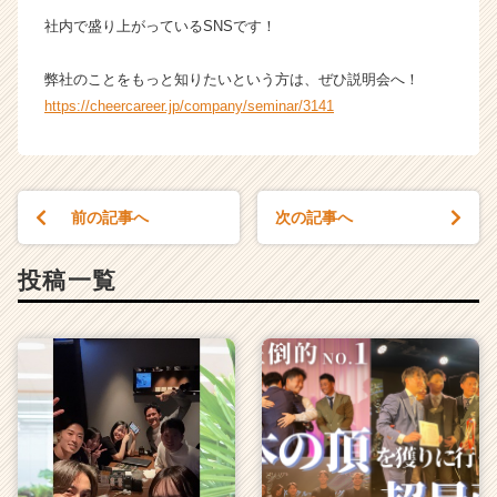
が
社内で盛り上がっているSNSです！
届
く
弊社のことをもっと知りたいという方は、ぜひ説明会へ！
就
https://cheercareer.jp/company/seminar/3141
活
サ
イ
ト
チ
前の記事へ
次の記事へ
ア
キ
投稿一覧
ャ
リ
ア
（C
h
e
e
r
C
a