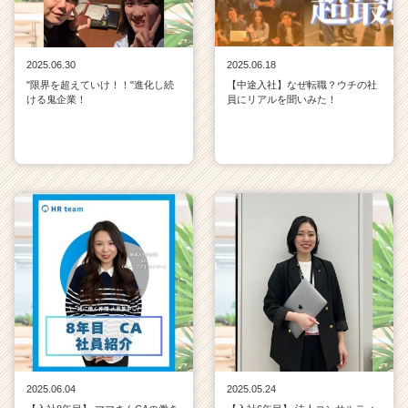
r
e
e
2025.06.30
2025.06.18
r）
"限界を超えていけ！！"進化し続
【中途入社】なぜ転職？ウチの社
ける鬼企業！
員にリアルを聞いみた！
2025.06.04
2025.05.24