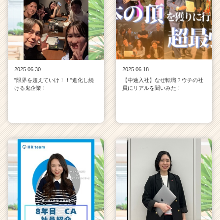
2025.06.30
2025.06.18
"限界を超えていけ！！"進化し続
【中途入社】なぜ転職？ウチの社
ける鬼企業！
員にリアルを聞いみた！