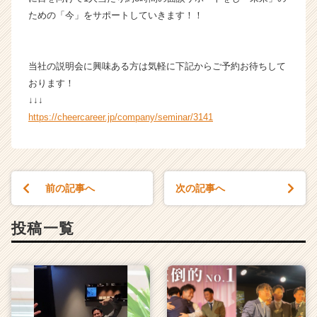
チ
ための「今」をサポートしていきます！！
ア
キ
ャ
当社の説明会に興味ある方は気軽に下記からご予約お待ちして
リ
ア
おります！
（C
↓↓↓
h
https://cheercareer.jp/company/seminar/3141
e
e
r
C
a
前の記事へ
次の記事へ
r
e
投稿一覧
e
r）