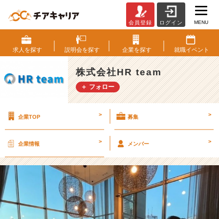
MENU
会員登録
ログイン
2
5
卒
求人を
探す
説明会を
探す
企業を
探す
就職
イベント
大
型
株式会社HR team
イ
＋ フォロー
ベ
ン
ト！
>
>
企業TOP
募集
タ
ワ
ー
>
>
企業情報
メンバー
マ
ン
シ
ョ
ン
で
説