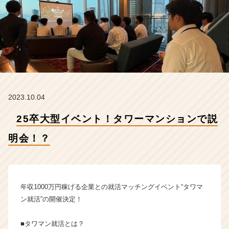
明
会！？
【株
式
会
社
H
R
t
2023.10.04
e
a
25卒大型イベント！タワーマンションで説
m
の
明会！？
タ
イ
ム
ラ
イ
年収1000万円稼げる企業との就活マッチングイベント“タワマ
ン】
ン就活”の開催決定！
|
ベ
■タワマン就活とは？
ン