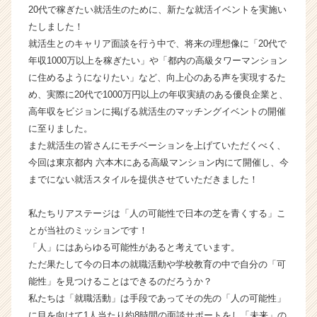
20代で稼ぎたい就活生のために、新たな就活イベントを実施い
チ
たしました！
ャ
ー・
就活生とのキャリア面談を行う中で、将来の理想像に「20代で
成
年収1000万以上を稼ぎたい」や「都内の高級タワーマンション
長
に住めるようになりたい」など、向上心のある声を実現するた
企
め、実際に20代で1000万円以上の年収実績のある優良企業と、
業
高年収をビジョンに掲げる就活生のマッチングイベントの開催
か
に至りました。
ら
また就活生の皆さんにモチベーションを上げていただくべく、
ス
カ
今回は東京都内 六本木にある高級マンション内にて開催し、今
ウ
までにない就活スタイルを提供させていただきました！
ト
が
私たちリアステージは「人の可能性で日本の芝を青くする」こ
届
とが当社のミッションです！
く
「人」にはあらゆる可能性があると考えています。
就
ただ果たして今の日本の就職活動や学校教育の中で自分の「可
活
サ
能性」を見つけることはできるのだろうか？
イ
私たちは「就職活動」は手段であってその先の「人の可能性」
ト
に目を向けて1人当たり約8時間の面談サポートをし「未来」の