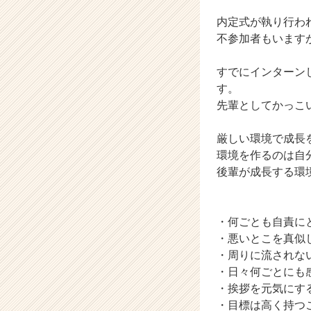
業
か
内定式が執り行わ
ら
不参加者もいます
ス
カ
すでにインターン
ウ
す。
ト
先輩としてかっこ
が
届
く
厳しい環境で成長を望ん
就
環境を作るのは自
活
後輩が成長する環
サ
イ
ト
・何ごとも自責に
チ
ア
・悪いとこを真似
キ
・周りに流されな
ャ
・日々何ごとにも
リ
・挨拶を元気にす
ア
・目標は高く持つ
（C