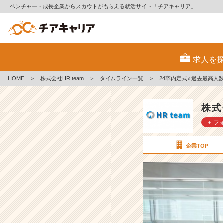
ベンチャー・成長企業からスカウトがもらえる就活サイト「チアキャリア」
2
4
求人を
卒
内
HOME
＞
株式会社HR team
＞
タイムライン一覧
＞
24卒内定式⭐️過去最高人
定
式
⭐️
株式
過
＋ フ
去
最
高
企業TOP
人
数！
【株
式
会
社
H