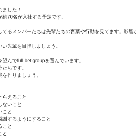
れました！
が約70名が入社する予定です。
してるメンバーたちは先輩たちの言葉や行動を見てます。影響
いい先輩を目指しましょう。
でfull bet groupを選んでいます。
分たちです。
境を作りましょう。
とらえること
しないこと
いこと
感謝するようにすること
ること
こと