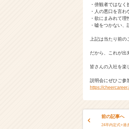
・傍観者ではなく
h
・人の悪口を言わ
e
e
・欲にまみれて理
r
・嘘をつかない、
C
a
上記は当たり前の
r
e
だから、これが出
e
r）
皆さんの入社を楽
説明会にぜひご参
https://cheercaree
前の記事へ
24卒内定式⭐️