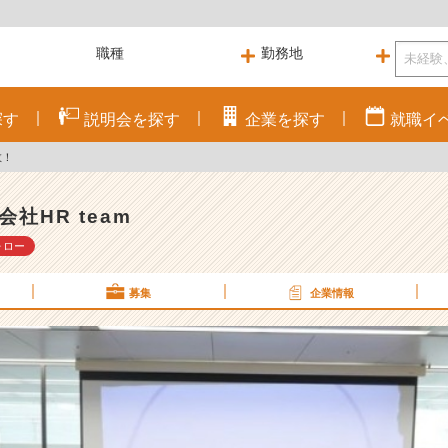
探す
説明会を
探す
企業を
探す
就職
イ
数！
会社HR team
ォロー
募集
企業情報