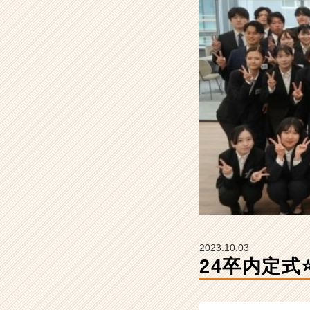
R
t
e
a
m
の
タ
イ
ム
ラ
イ
ン】
|
ベ
ン
チ
ャ
2023.10.03
ー・
24卒内定式
成
長
企