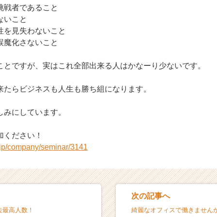
挑戦者であること
ないこと
性を見失わないこと
誤魔化さないこと
ことですが、実はこれ全部出来る人はかなーり少ないです。
来たらビジネスも人生も勝ち組になります。
しみにしています。
加ください！
r.jp/company/seminar/3141
次の記事へ
過去最高人数！
綺麗なオフィスで働きません