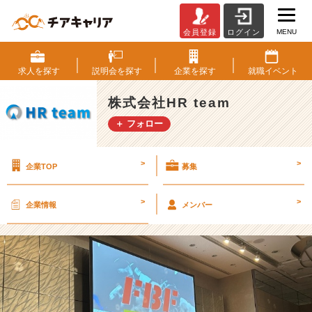
MENU
会員登録
ログイン
・
F
B
求人を
探す
説明会を
探す
企業を
探す
就職
イベント
F・
フ
株式会社HR team
ル
＋ フォロー
ベ
ッ
ト
>
>
企業TOP
募集
フ
ァ
イ
>
>
企業情報
メンバー
タ
ー
【株
式
会
社
H