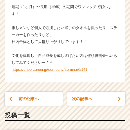
か
短期（1ヶ月）〜長期（半年）の期間でワンマッチで戦いま
ら
す！
ス
カ
推しメンなど個人で応援したい選手のタオルを買ったり、ステ
ウ
ッカーを作ったりなど、
ト
社内全体として大盛り上がりしています！！
が
届
く
文化を体現し、自己成長を成し遂げたい方はぜひ説明会へいら
就
してみてくださいー＾＾
活
https://cheercareer.jp/company/seminar/3141
サ
イ
ト
チ
ア
前の記事へ
次の記事へ
キ
ャ
投稿一覧
リ
ア
（C