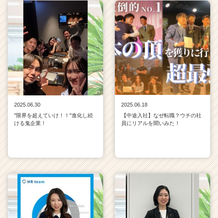
h
e
e
r
C
a
r
e
e
r）
2025.06.30
2025.06.18
"限界を超えていけ！！"進化し続
【中途入社】なぜ転職？ウチの社
ける鬼企業！
員にリアルを聞いみた！