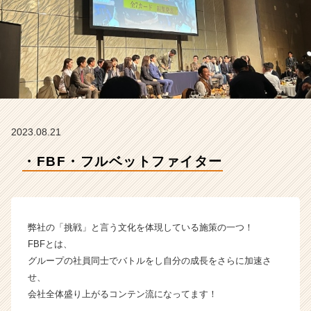
R
t
e
a
m
の
タ
イ
ム
2023.08.21
ラ
イ
・FBF・フルベットファイター
ン】
|
ベ
ン
チ
弊社の「挑戦」と言う文化を体現している施策の一つ！
ャ
FBFとは、
ー・
グループの社員同士でバトルをし自分の成長をさらに加速さ
成
せ、
長
会社全体盛り上がるコンテン流になってます！
企
業