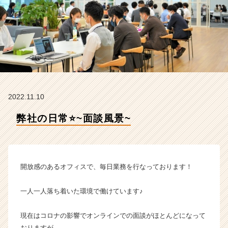
e
a
m
の
タ
イ
ム
ラ
イ
2022.11.10
ン】
|
弊社の日常⭐️~面談風景~
ベ
ン
チ
ャ
ー・
開放感のあるオフィスで、毎日業務を行なっております！
成
長
一人一人落ち着いた環境で働けています♪
企
業
現在はコロナの影響でオンラインでの面談がほとんどになって
か
ら
おりますが、