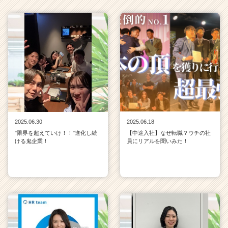
e
r
C
a
r
e
e
r）
2025.06.30
2025.06.18
"限界を超えていけ！！"進化し続
【中途入社】なぜ転職？ウチの社
ける鬼企業！
員にリアルを聞いみた！