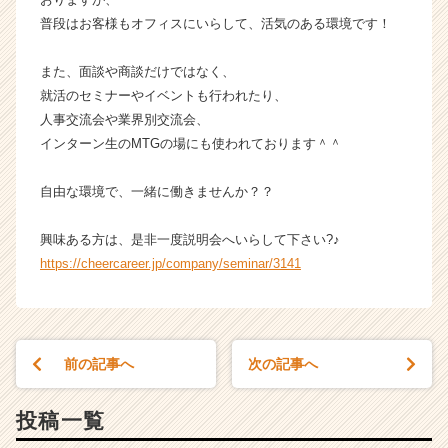
ス
普段はお客様もオフィスにいらして、活気のある環境です！
カ
ウ
また、面談や商談だけではなく、
ト
就活のセミナーやイベントも行われたり、
が
人事交流会や業界別交流会、
届
インターン生のMTGの場にも使われております＾＾
く
就
活
自由な環境で、一緒に働きませんか？？
サ
イ
興味ある方は、是非一度説明会へいらして下さい?♪
ト
https://cheercareer.jp/company/seminar/3141
チ
ア
キ
ャ
リ
前の記事へ
次の記事へ
ア
（C
投稿一覧
h
e