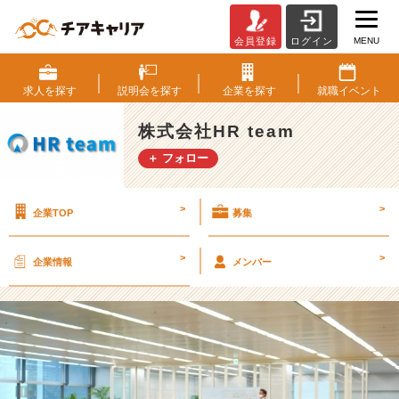
MENU
会員登録
ログイン
弊
社
の
求人を
探す
説明会を
探す
企業を
探す
就職
イベント
日
常
株式会社HR team
⭐️
＋ フォロー
~
面
談
>
>
企業TOP
募集
風
景
~
>
>
企業情報
メンバー
【株
式
会
社
H
R
t