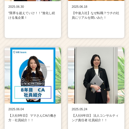
e
2025.06.30
2025.06.18
r
"限界を超えていけ！！"進化し続
【中途入社】なぜ転職？ウチの社
C
ける鬼企業！
員にリアルを聞いみた！
a
r
e
e
r）
2025.06.04
2025.05.24
【入社8年目】 ママさんCAの働き
【入社6年目】 法人コンサルティ
方・社員紹介！！
ング責任者 社員紹介！！