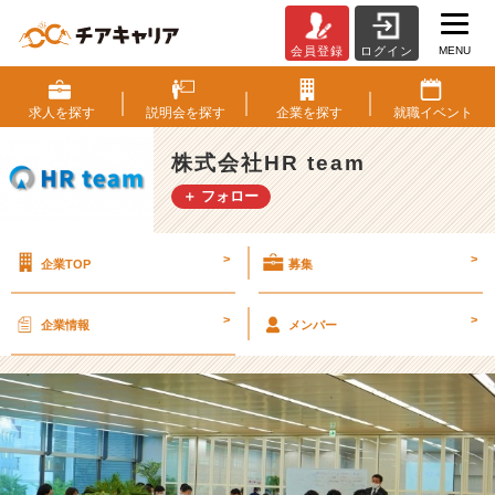
MENU
会員登録
ログイン
毎
日
熱
求人を
探す
説明会を
探す
企業を
探す
就職
イベント
気
の
株式会社HR team
あ
＋ フォロー
る
オ
フ
>
>
企業TOP
募集
ィ
ス
⭐️
>
>
企業情報
メンバー
【株
式
会
社
H
R
t