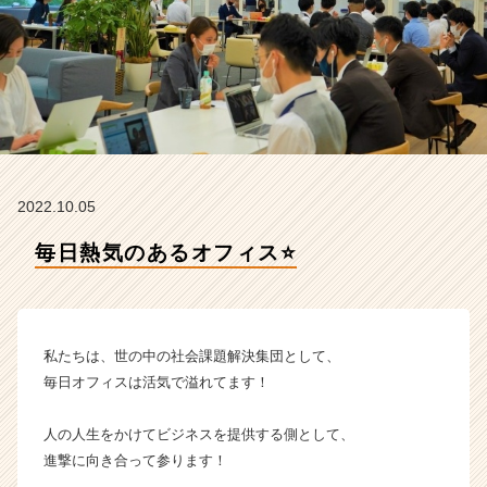
e
a
m
の
タ
イ
ム
ラ
イ
2022.10.05
ン】
|
毎日熱気のあるオフィス⭐️
ベ
ン
チ
ャ
ー・
私たちは、世の中の社会課題解決集団として、
成
毎日オフィスは活気で溢れてます！
長
企
人の人生をかけてビジネスを提供する側として、
業
進撃に向き合って参ります！
か
ら