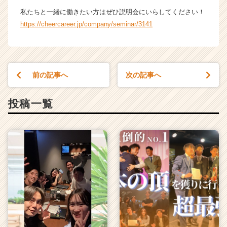
ス
私たちと一緒に働きたい方はぜひ説明会にいらしてください！
カ
https://cheercareer.jp/company/seminar/3141
ウ
ト
が
届
く
前の記事へ
次の記事へ
就
活
投稿一覧
サ
イ
ト
チ
ア
キ
ャ
リ
ア
（C
h
e