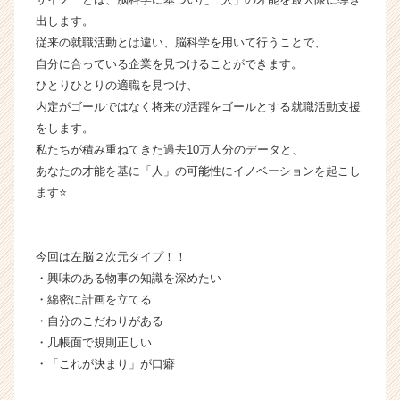
企
出します。
業
従来の就職活動とは違い、脳科学を用いて行うことで、
か
自分に合っている企業を見つけることができます。
ら
ひとりひとりの適職を見つけ、
ス
内定がゴールではなく将来の活躍をゴールとする就職活動支援
カ
をします。
ウ
ト
私たちが積み重ねてきた過去10万人分のデータと、
が
あなたの才能を基に「人」の可能性にイノベーションを起こし
届
ます⭐️
く
就
活
今回は左脳２次元タイプ！！
サ
・興味のある物事の知識を深めたい
イ
ト
・綿密に計画を立てる
チ
・自分のこだわりがある
ア
・几帳面で規則正しい
キ
・「これが決まり」が口癖
ャ
リ