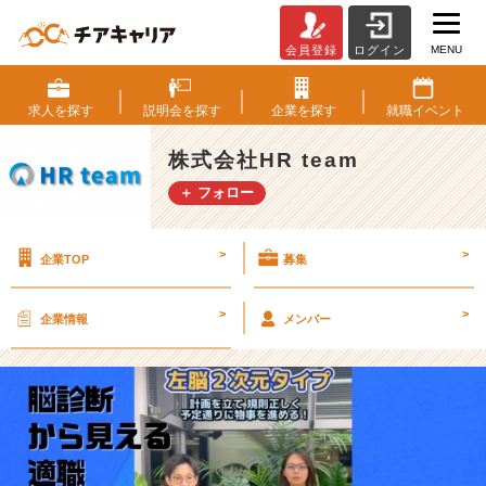
MENU
会員登録
ログイン
あ
な
た
求人を
探す
説明会を
探す
企業を
探す
就職
イベント
に
合
株式会社HR team
っ
＋ フォロー
た
適
職
>
>
企業TOP
募集
は？
⭐️
左
>
>
企業情報
メンバー
脳
2
次
元
【株
式
会