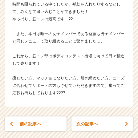
時間も限られている中でしたが、補助を入れたりするなどし
長
て、みんなで追い込むことができました！
企
業
やっぱり、筋トレは最高です…??
か
ら
また、本日は唯一の女子メンバーである斎藤も男子メンバー
ス
と同じメニューで取り組めることに驚きました…。
カ
ウ
これから、筋トレ部はボディコンテスト出場に向けて日々精進
ト
して参ります！
が
届
く
痩せたい方、マッチョになりたい方、引き締めたい方、ニーズ
就
に合わせてサポートの方もさせていただきますので、奮ってご
活
応募お待ちしております????
サ
イ
ト
チ
ア
前の記事へ
次の記事へ
キ
ャ