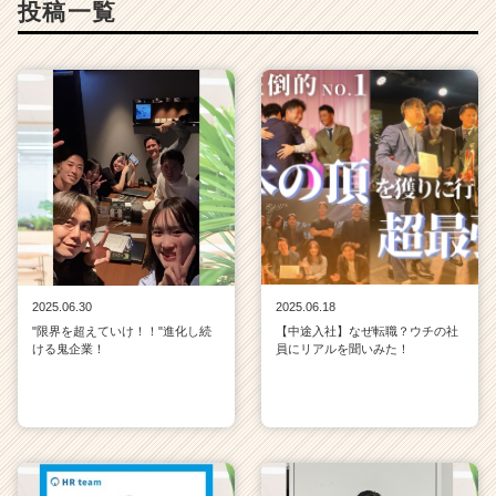
投稿一覧
リ
ア
（C
h
e
e
r
C
a
r
e
e
r）
2025.06.30
2025.06.18
"限界を超えていけ！！"進化し続
【中途入社】なぜ転職？ウチの社
ける鬼企業！
員にリアルを聞いみた！