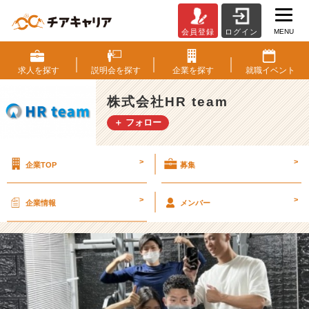
MENU
会員登録
ログイン
フ
ィ
ジ
求人を
探す
説明会を
探す
企業を
探す
就職
イベント
カ
ル
株式会社HR team
も
＋ フォロー
成
長
に
>
>
企業TOP
募集
コ
ミ
ッ
>
>
企業情報
メンバー
ト！
『筋
ト
レ
部』
【株
式