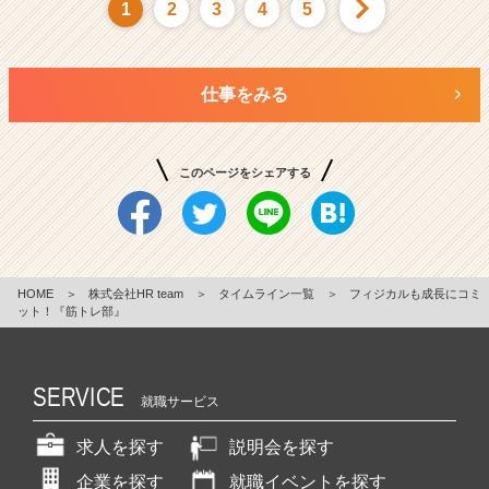
1
2
3
4
5
仕事をみる
このページをシェアする
HOME
＞
株式会社HR team
＞
タイムライン一覧
＞
フィジカルも成長にコミ
ット！『筋トレ部』
SERVICE
就職サービス
求人を探す
説明会を探す
企業を探す
就職イベントを探す