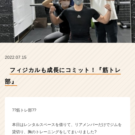
会
社
H
R
t
e
a
m
の
2022.07.15
タ
イ
フィジカルも成長にコミット！『筋トレ
ム
ラ
部』
イ
ン】
|
ベ
ン
??筋トレ部??
チ
ャ
本日はレンタルスペースを借りて、リアメンバーだけでジムを
ー・
貸切り、胸のトレーニングをしてまいりました?
成