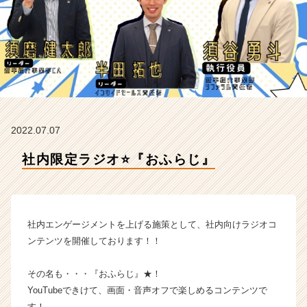
e
a
m
の
タ
イ
ム
ラ
イ
2022.07.07
ン】
|
社内限定ラジオ⭐️『おふらじ』
ベ
ン
チ
ャ
ー・
社内エンゲージメントを上げる施策として、社内向けラジオコ
成
ンテンツを開催しております！！
長
企
その名も・・・『おふらじ』★！
業
YouTubeできけて、画面・音声オフで楽しめるコンテンツで
か
ら
す！