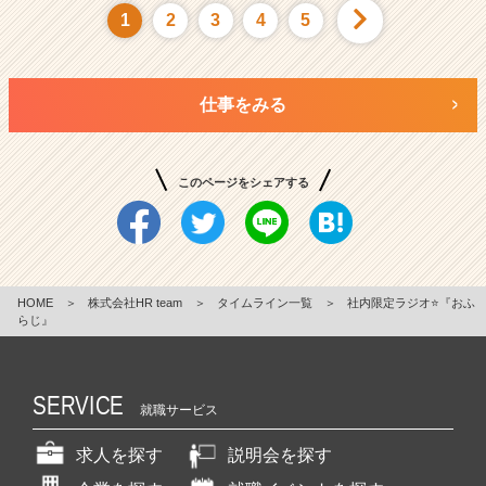
1
2
3
4
5
仕事をみる
このページをシェアする
HOME
＞
株式会社HR team
＞
タイムライン一覧
＞
社内限定ラジオ⭐️『おふ
らじ』
SERVICE
就職サービス
求人を探す
説明会を探す