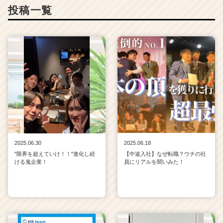
e
投稿一覧
r
C
a
r
e
e
r）
2025.06.30
2025.06.18
"限界を超えていけ！！"進化し続
【中途入社】なぜ転職？ウチの社
ける鬼企業！
員にリアルを聞いみた！