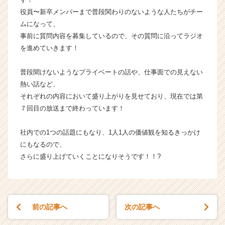
ス
役員〜新卒メンバーまで普段関わりのないような人たちがチー
カ
ムになって、
ウ
事前に質問内容を募集しているので、その質問に沿ってラジオ
ト
を進めていきます！
が
届
普段聞けないようなプライベートの話や、仕事面での見えない
く
就
熱い話など、
活
それぞれの内容において盛り上がりを見せており、現在では第
サ
７回目の放送まで終わっています！
イ
ト
社内での1つの話題にもなり、1人1人の価値観を知るきっかけ
チ
にもなるので、
ア
さらに盛り上げていくことになりそうです！！?
キ
ャ
リ
ア
（C
前の記事へ
次の記事へ
h
e