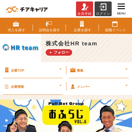
MENU
会員登録
ログイン
社
内
限
求人を
探す
説明会を
探す
企業を
探す
就職
イベント
定
ラ
株式会社HR team
ジ
＋ フォロー
オ
⭐️
『お
>
>
企業TOP
募集
ふ
ら
じ』
>
>
企業情報
メンバー
【株
式
会
社
H
R
t