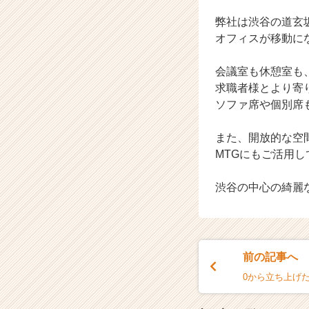
イ
ン】
弊社は渋谷の道玄
|
オフィスが移動に
ベ
ン
会議室も休憩室も
チ
求職者様とより寄
ャ
ソファ席や個別席
ー・
成
長
また、開放的な空
企
MTGにもご活用し
業
か
渋谷の中心の綺麗
ら
ス
カ
ウ
ト
前の記事へ
が
0から立ち上げ
届
く
就