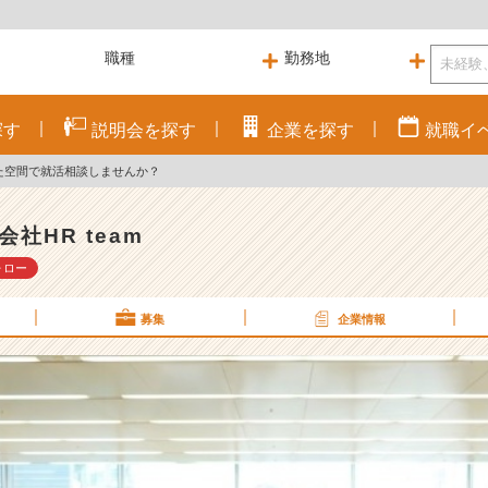
探す
説明会を
探す
企業を
探す
就職
イ
た空間で就活相談しませんか？
会社HR team
ォロー
募集
企業情報