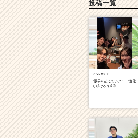
投稿一覧
活
サ
イ
ト
チ
ア
キ
ャ
リ
ア
（C
2025.06.30
h
"限界を超えていけ！！"進化
e
し続ける鬼企業！
e
r
C
a
r
e
e
r）