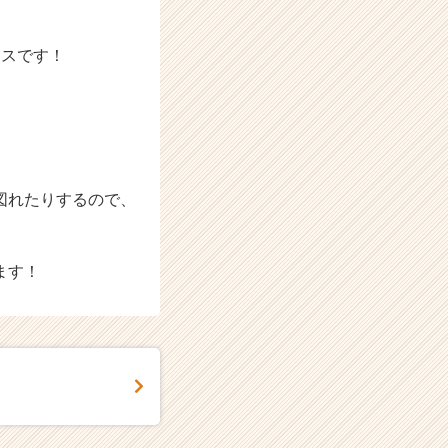
！
ィスです！
図れたりするので、
ます！