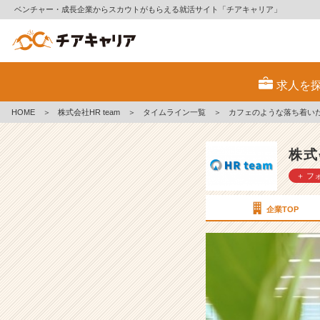
ベンチャー・成長企業からスカウトがもらえる就活サイト「チアキャリア」
カ
フ
求人を
ェ
の
HOME
＞
株式会社HR team
＞
タイムライン一覧
＞
カフェのような落ち着い
よ
う
な
株式
落
＋ フ
ち
着
い
企業TOP
た
空
間
で
就
活
相