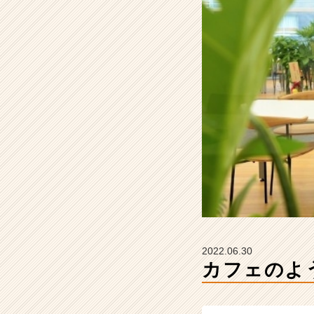
談
し
ま
せ
ん
か？
【株
式
会
社
H
R
t
e
a
m
の
2022.06.30
タ
カフェのよ
イ
ム
ラ