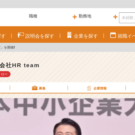
探す
説明会を
探す
企業を
探す
就職
イ
」を開催❗️
会社HR team
ォロー
募集
企業情報