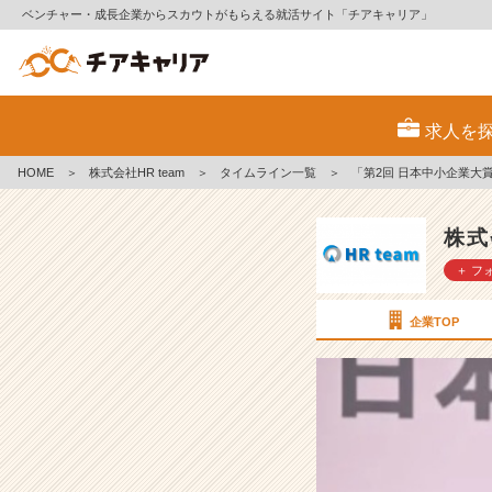
ベンチャー・成長企業からスカウトがもらえる就活サイト「チアキャリア」
「第
2
求人を
回
⽇
HOME
＞
株式会社HR team
＞
タイムライン一覧
＞
「第2回 ⽇本中⼩企業⼤賞
本
中
⼩
株式
企
＋ フ
業
⼤
賞」
企業TOP
を
開
催
❗️
【株
式
会