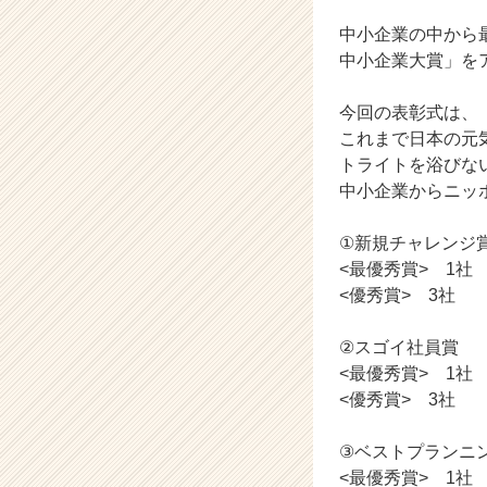
長
企
中⼩企業の中から
業
中⼩企業⼤賞」を
か
ら
今回の表彰式は、
ス
これまで⽇本の元
カ
トライトを浴びな
ウ
ト
中⼩企業からニッ
が
届
①新規チャレンジ
く
<最優秀賞> 1社
就
<優秀賞> 3社
活
サ
②スゴイ社員賞
イ
ト
<最優秀賞> 1社
チ
<優秀賞> 3社
ア
キ
③ベストプランニ
ャ
<最優秀賞> 1社
リ