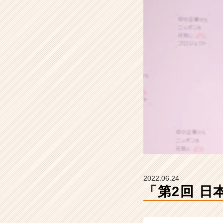
社
H
R
t
e
a
m
の
タ
イ
ム
ラ
イ
ン】
|
ベ
ン
2022.06.24
チ
「第2回 ⽇
ャ
ー・
成