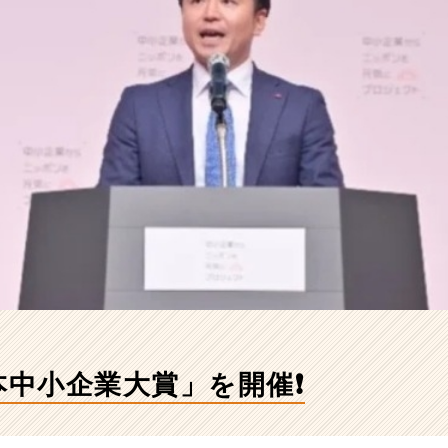
本中⼩企業⼤賞」を開催❗️