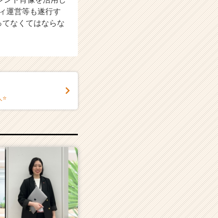
ィ運営等も遂行す
ってなくてはならな
⭐️