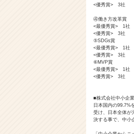
<優秀賞> 3社
ア
（C
h
④働き方改革賞
e
<最優秀賞> 1社
e
<優秀賞> 3社
r
⑤SDGs賞
C
<最優秀賞> 1社
a
<優秀賞> 3社
r
⑥MVP賞
e
e
<最優秀賞> 1社
r）
<優秀賞> 3社
■株式会社中小企
日本国内の99.7
受け、日本全体が
決する事で、中小
「中小企業からニ