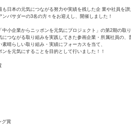
最も⽇本の元気につながる努⼒や実績を残した企 業や社員を讃え
アンバサダーの3名の方々をお迎えし、開催しました！
「中⼩企業からニッポンを元気にプロジェクト」の第2期の取
気につながる取り組みを実践してきた参画企業・所属社員の、
い素晴らしい取り組み・実績にフォーカスを当て、
ポンを元気にすることを⽬的として⾏いました！！
賞
ング賞