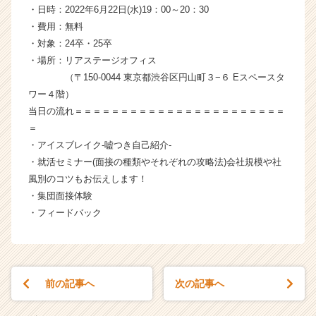
・日時：2022年6月22日(水)19：00～20：30
イ
・費用：無料
ム
ラ
・対象：24卒・25卒
イ
・場所：リアステージオフィス
ン】
（〒150-0044 東京都渋谷区円山町３−６ Eスペースタ
|
ワー４階）
ベ
当日の流れ＝＝＝＝＝＝＝＝＝＝＝＝＝＝＝＝＝＝＝＝＝＝＝
ン
＝
チ
・アイスブレイク‐嘘つき自己紹介‐
ャ
ー・
・就活セミナー(面接の種類やそれぞれの攻略法)会社規模や社
成
風別のコツもお伝えします！
長
・集団面接体験
企
・フィードバック
業
か
ら
ス
カ
前の記事へ
次の記事へ
ウ
ト