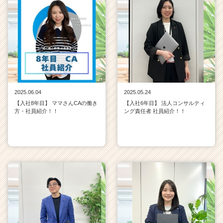
r
e
e
r）
2025.06.04
2025.05.24
【入社8年目】 ママさんCAの働き
【入社6年目】 法人コンサルティ
方・社員紹介！！
ング責任者 社員紹介！！