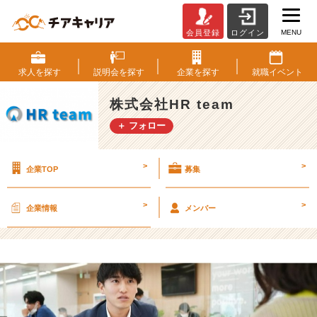
MENU
会員登録
ログイン
サ
マ
ー
求人を
探す
説明会を
探す
企業を
探す
就職
イベント
イ
ン
株式会社HR team
タ
＋ フォロー
ー
ン
登
>
>
企業TOP
募集
竜
門
｜
>
>
企業情報
メンバー
集
団
面
接
は
個
人