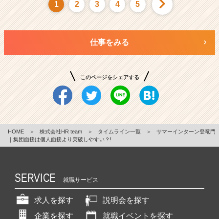
1
2
3
4
5
仕事をみる
このページをシェアする
HOME
＞
株式会社HR team
＞
タイムライン一覧
＞
サマーインターン登竜門
｜集団面接は個人面接より突破しやすい？!
SERVICE
就職サービス
求人を探す
説明会を探す
企業を探す
就職イベントを探す