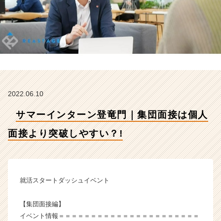
面
接
よ
り
突
破
し
や
す
2022.06.10
い？!
【株
サマーインターン登竜門｜集団面接は個人
式
会
面接より突破しやすい？!
社
H
R
t
e
就活スタートダッシュイベント
a
m
【集団面接編】
の
イベント情報＝＝＝＝＝＝＝＝＝＝＝＝＝＝＝＝＝＝＝＝＝＝
タ