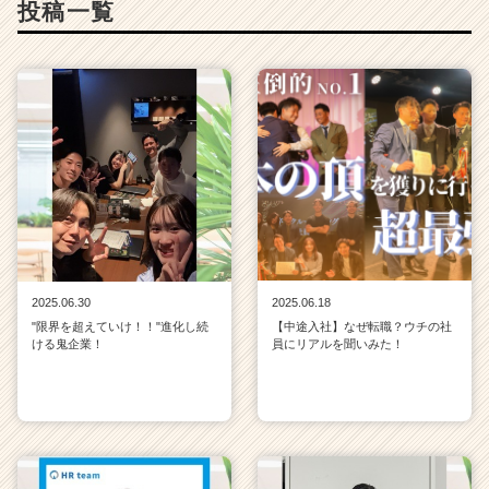
投稿一覧
が
届
く
就
活
サ
イ
ト
チ
ア
キ
ャ
リ
2025.06.30
2025.06.18
ア
"限界を超えていけ！！"進化し続
【中途入社】なぜ転職？ウチの社
（C
ける鬼企業！
員にリアルを聞いみた！
h
e
e
r
C
a