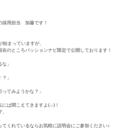
の採用担当 加藤です！
動が始まっていますが、
現在のところパッションナビ限定で公開しております！
るな」
！？」
行ってみようかな？」
には聞こえてきますよ(-.-)！
ず。
ってくれているならお気軽に説明会にご参加ください♪