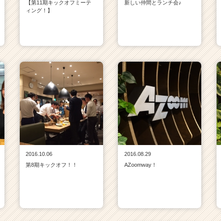
【第11期キックオフミーテ
新しい仲間とランチ会♪
ィング！】
2016.10.06
2016.08.29
第8期キックオフ！！
AZoomway！