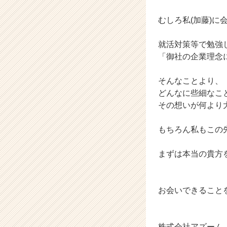
a
むしろ私(加藤)に
r
e
e
就活対策等で勉強
r）
「御社の企業理念
そんなことより、
どんなに些細なこ
その想いが何より
もちろん私もこの
まずは本当の貴方を
お会いできること
株式会社アズーム