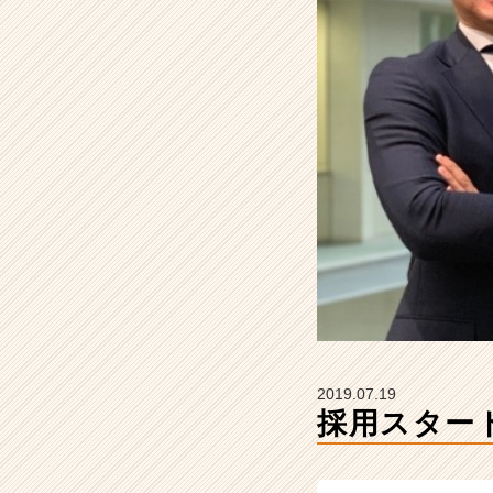
の
タ
イ
ム
ラ
イ
ン】
|
ベ
ン
チ
ャ
ー・
成
長
企
業
2019.07.19
か
採用スター
ら
ス
カ