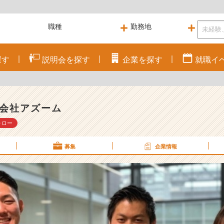
探す
説明会を
探す
企業を
探す
就職
イ
会社アズーム
ォロー
募集
企業情報