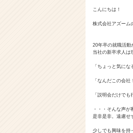
ウ
ト
こんにちは！
が
届
株式会社アズーム
く
就
活
20年卒の就職活
サ
イ
当社の新卒求人は
ト
チ
「ちょっと気にな
ア
キ
「なんだこの会社
ャ
リ
「説明会だけでも
ア
（C
h
・・・そんな声が私
e
是非是非。遠慮せ
e
r
少しでも興味を持
C