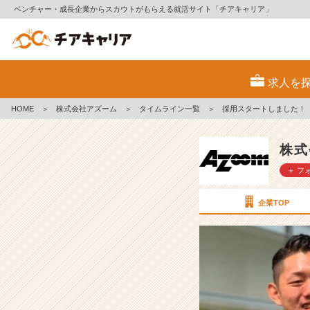
ベンチャー・成長企業からスカウトがもらえる就活サイト「チアキャリア」
採
用
求人を
ス
タ
HOME
＞
株式会社アズーム
＞
タイムライン一覧
＞
採用スタートしました！
ー
ト
し
株式
ま
＋ フ
し
た！
【株
企業TOP
式
会
社
ア
ズ
ー
ム