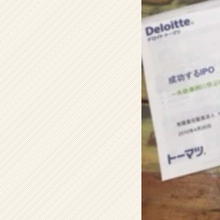
た！
【株
式
会
社
ア
ズ
ー
ム
の
タ
イ
ム
ラ
イ
ン】
|
ベ
ン
チ
ャ