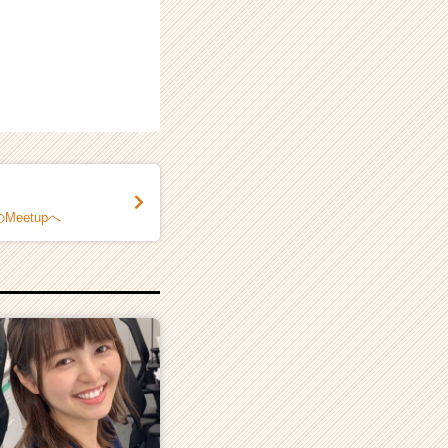
eetupへ