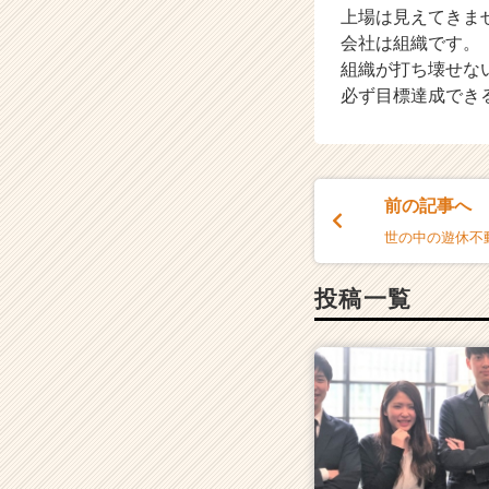
上場は見えてきま
ャ
会社は組織です。
リ
ア
組織が打ち壊せな
（C
必ず目標達成でき
h
e
e
r
C
前の記事へ
a
世の中の遊休不
r
e
投稿一覧
e
r）