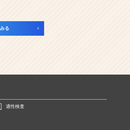
みる
適性検査