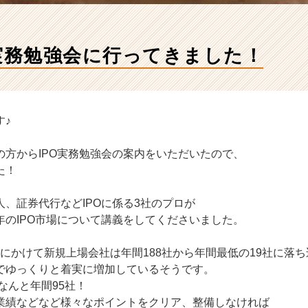
O実務勉強会に行ってきました！
す♪
の方からIPO実務勉強会の案内をいただいたので、
た！
、証券代行などIPOに係る3社のプロが
年のIPO市場について講義をしてくださいました。
09年にかけて新規上場会社は年間188社から年間最低の19社に落
でゆっくりと着実に増加しているそうです。
、なんと年間95社！
業績などなど様々なポイントをクリア、整備しなければ