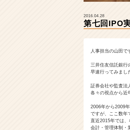
ー・
成
長
2016.04.28
企
第七回IP
業
か
ら
ス
カ
人事担当の山田で
ウ
ト
三井住友信託銀行
が
早速行ってみまし
届
く
証券会社や監査法人
就
各々の視点から近
活
サ
イ
2006年から20
ト
ですが、ここ数年
チ
直近2015年では
ア
会計・管理体制・
キ