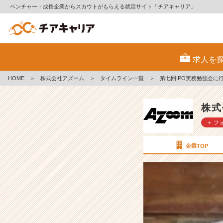
ベンチャー・成長企業からスカウトがもらえる就活サイト「チアキャリア」
第
七
求人を
回
I
HOME
＞
株式会社アズーム
＞
タイムライン一覧
＞
第七回IPO実務勉強会に
P
O
実
株式
務
＋ フ
勉
強
会
企業TOP
に
行
っ
て
き
ま
し