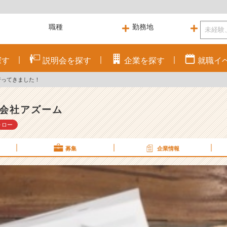
探す
説明会を
探す
企業を
探す
就職
イ
行ってきました！
会社アズーム
ォロー
募集
企業情報