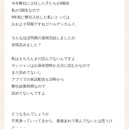
キ
今年弊社に入社した子たちが8期生
ャ
私が1期生なので
リ
8年前に弊社入社した私にとっては
ア
おおよそ同期ですねゴールデンカムイ。
（C
h
そんなほぼ同期の漫画完結しましたが
e
皆様読みました？
e
r
C
私はもちろんまだ読んでないんですよ
a
ヤンジャンはお昼休憩時か土日に読むかなので
r
まだ読めてないし
e
アプリでの単話配信も10時から
e
弊社始業時間なので
r）
読めてないんですよ
どうなるんでしょうか
不死身っていってるから、最後あれで死んでないとは思うけ
ど・・・