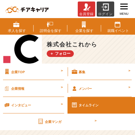
MENU
会員登録
ログイン
ゴ
ー
ル
求人を
探す
説明会を
探す
企業を
探す
就職
イベント
デ
ン
株式会社これから
カ
＋ フォロー
ム
イ
が
>
>
企業TOP
募集
7
年
半
>
>
企業情報
メンバー
の
連
>
載
インタビュー
タイムライン
を
終
>
企業マンガ
え
て