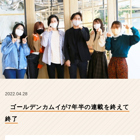
終
了
【株
式
会
社
こ
れ
か
ら
の
タ
イ
ム
ラ
2022.04.28
イ
ゴールデンカムイが7年半の連載を終えて
ン】
|
終了
ベ
ン
チ
ャ