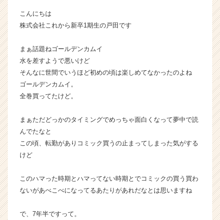
ー・
こんにちは
成
株式会社これから新卒1期生の戸田です
長
企
まぁ話題ねゴールデンカムイ
業
か
水を差すようで悪いけど
ら
そんなに世間でいうほど初めの頃は楽しめてなかったのよね
ス
ゴールデンカムイ。
カ
全巻買ってたけど。
ウ
ト
まぁただどっかのタイミングでめっちゃ面白くなって夢中で読
が
んでたなと
届
く
この頃、転勤がありコミック買うの止まってしまった気がする
就
けど
活
サ
このハマった時期とハマってない時期とでコミックの買う買わ
イ
ないがあべこべになってるあたりがあれだなとは思いますね
ト
チ
で、7年半ですって。
ア