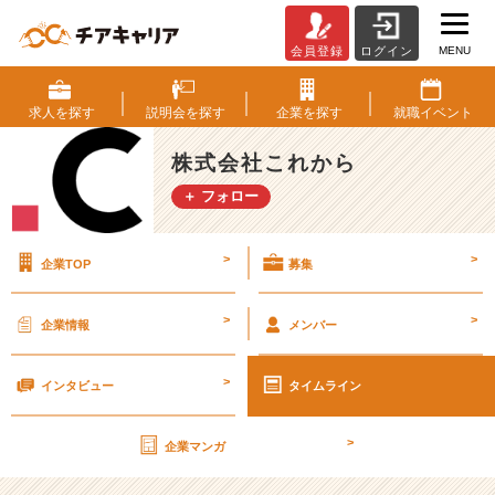
MENU
会員登録
ログイン
年
越
し
求人を
探す
説明会を
探す
企業を
探す
就職
イベント
そ
ば
株式会社これから
に
＋ フォロー
つ
い
て
>
>
企業TOP
募集
【株
式
会
>
>
企業情報
メンバー
社
こ
>
れ
インタビュー
タイムライン
か
ら
>
企業マンガ
の
タ