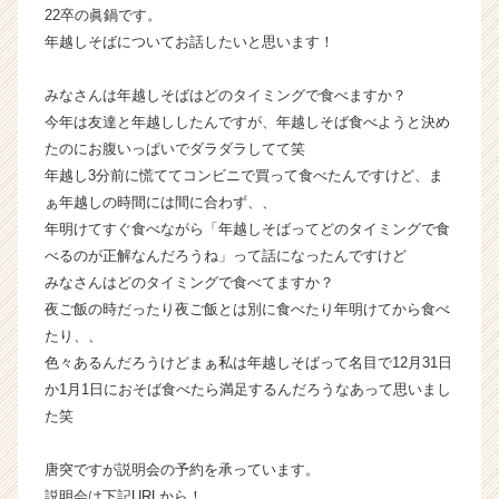
22卒の眞鍋です。
届
年越しそばについてお話したいと思います！
く
就
活
みなさんは年越しそばはどのタイミングで食べますか？
サ
今年は友達と年越ししたんですが、年越しそば食べようと決め
イ
たのにお腹いっぱいでダラダラしてて笑
ト
年越し3分前に慌ててコンビニで買って食べたんですけど、ま
チ
ぁ年越しの時間には間に合わず、、
ア
年明けてすぐ食べながら「年越しそばってどのタイミングで食
キ
ャ
べるのが正解なんだろうね」って話になったんですけど
リ
みなさんはどのタイミングで食べてますか？
ア
夜ご飯の時だったり夜ご飯とは別に食べたり年明けてから食べ
（C
たり、、
h
色々あるんだろうけどまぁ私は年越しそばって名目で12月31日
e
か1月1日におそば食べたら満足するんだろうなあって思いまし
e
た笑
r
C
a
唐突ですが説明会の予約を承っています。
r
説明会は下記URLから！