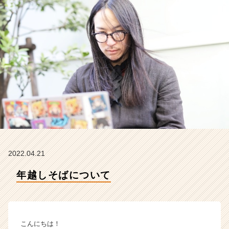
イ
ム
ラ
イ
ン】
|
ベ
ン
チ
ャ
ー・
成
長
企
業
2022.04.21
か
年越しそばについて
ら
ス
カ
ウ
ト
こんにちは！
が