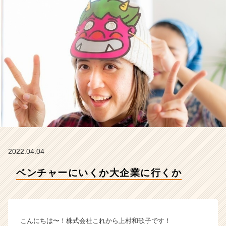
社
こ
れ
か
ら
の
タ
イ
ム
ラ
イ
ン】
|
ベ
ン
2022.04.04
チ
ベンチャーにいくか大企業に行くか
ャ
ー・
成
長
企
こんにちは〜！株式会社これから上村和歌子です！
業