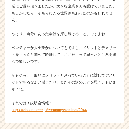
h
業にご縁を頂きましたが、大きな企業さんも受けていました。
e
もしかしたら、そちらに入る世界線もあったのかもしれませ
e
ん。
r
C
a
やはり、自分にあった会社を探し続けること、ですよね！
r
e
ベンチャーか大企業かについてもですし、メリットとデメリッ
e
トをちゃんと調べて吟味して、ここだ！って思ったところを選
r）
んで欲しいです。
そもそも、一般的にメリットとされていることに対してデメリ
ットであるなあと感じたり、またその逆のことを思う方もいま
すよね。
それでは！説明会情報！
https://cheercareer.jp/company/seminar/2944