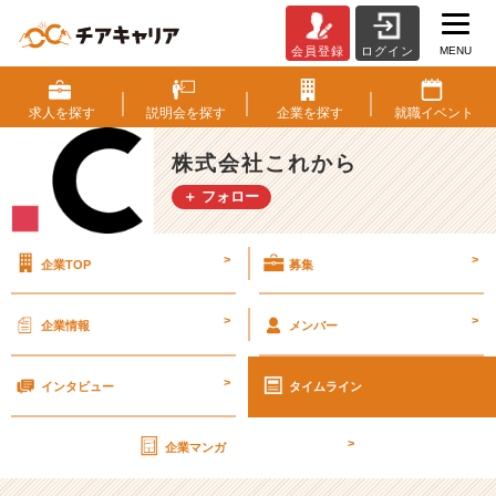
MENU
会員登録
ログイン
ベ
ン
チ
求人を
探す
説明会を
探す
企業を
探す
就職
イベント
ャ
ー
株式会社これから
に
＋ フォロー
い
く
か
>
>
企業TOP
募集
大
企
業
>
>
企業情報
メンバー
に
行
>
く
インタビュー
タイムライン
か
【株
>
企業マンガ
式
会