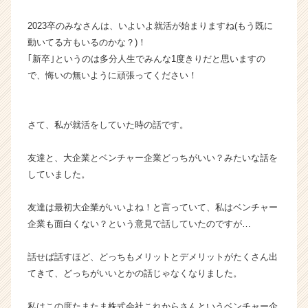
か
2023卒のみなさんは、いよいよ就活が始まりますね(もう既に
ら
ス
動いてる方もいるのかな？)！
カ
｢新卒｣というのは多分人生でみんな1度きりだと思いますの
ウ
で、悔いの無いように頑張ってください！
ト
が
届
さて、私が就活をしていた時の話です。
く
就
活
友達と、大企業とベンチャー企業どっちがいい？みたいな話を
サ
していました。
イ
ト
友達は最初大企業がいいよね！と言っていて、私はベンチャー
チ
企業も面白くない？という意見で話していたのですが…
ア
キ
話せば話すほど、どっちもメリットとデメリットがたくさん出
ャ
リ
てきて、どっちがいいとかの話じゃなくなりました。
ア
（C
私はこの度たまたま株式会社これからさんというベンチャー企