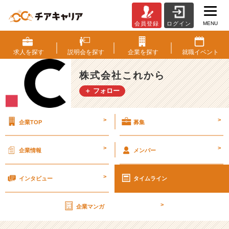
MENU
会員登録
ログイン
個
人
的
求人を
探す
説明会を
探す
企業を
探す
就職
イベント
に
好
株式会社これから
き
＋ フォロー
な
ス
マ
>
>
企業TOP
募集
ホ
ゲ
ー
>
>
企業情報
メンバー
ム
3
>
選
インタビュー
タイムライン
【株
式
>
企業マンガ
会
社