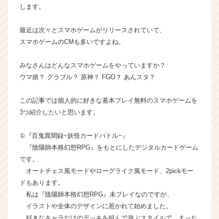
します。
ら
ス
カ
最近は次々とスマホゲームがリリースされていて、
ウ
スマホゲームのCMも多いですよね。
ト
が
みなさんはどんなスマホゲームをやっていますか？
届
ウマ娘？ グラブル？ 原神？ FGO？ あんスタ？
く
就
この記事では個人的に好きな基本プレイ無料のスマホゲームを
活
サ
3つ紹介したいと思います。
イ
ト
①『百鬼異聞録~妖怪カードバトル~』
チ
『陰陽師本格幻想RPG』をもとにしたデジタルカードゲーム
ア
です。
キ
オートチェス風モードやローグライク風モード、2pickモー
ャ
ドもあります。
リ
ア
私は『陰陽師本格幻想RPG』未プレイなのですが、
（C
イラストや全体のデザインに惹かれて始めました。
h
好きなキャラだけのデッキを組んで遊ぶスタイルで、まった