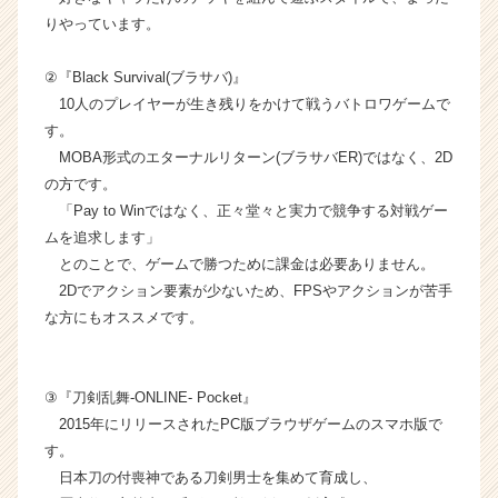
e
りやっています。
e
r
②『Black Survival(ブラサバ)』
C
10人のプレイヤーが生き残りをかけて戦うバトロワゲームで
a
r
す。
e
MOBA形式のエターナルリターン(ブラサバER)ではなく、2D
e
の方です。
r）
「Pay to Winではなく、正々堂々と実力で競争する対戦ゲー
ムを追求します」
とのことで、ゲームで勝つために課金は必要ありません。
2Dでアクション要素が少ないため、FPSやアクションが苦手
な方にもオススメです。
③『刀剣乱舞-ONLINE- Pocket』
2015年にリリースされたPC版ブラウザゲームのスマホ版で
す。
日本刀の付喪神である刀剣男士を集めて育成し、