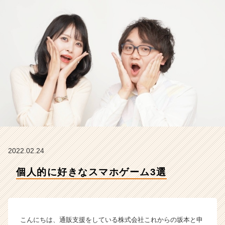
こ
れ
か
ら
の
タ
イ
ム
ラ
イ
ン】
|
ベ
ン
チ
2022.02.24
ャ
個人的に好きなスマホゲーム3選
ー・
成
長
企
業
こんにちは、通販支援をしている株式会社これからの坂本と申
か