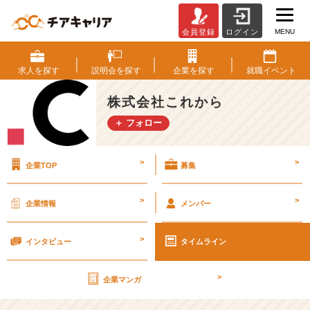
MENU
会員登録
ログイン
服
装
の
求人を
探す
説明会を
探す
企業を
探す
就職
イベント
自
由
株式会社これから
度
＋ フォロー
が
高
い
>
>
企業TOP
募集
会
社
で
>
>
企業情報
メンバー
す！
【株
>
式
インタビュー
タイムライン
会
社
>
企業マンガ
こ
れ