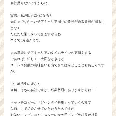
就
会社足りないですからね。
活
サ
実際、私戸田も2月になると
イ
先月までなかったチアキャリア周りの業務が通常業務が減るこ
ト
となく
チ
ただただ乗っかってきますからね
ア
早くて5月過ぎまで。
キ
ャ
リ
まぁ単純にチアキャリアのタイムラインの更新をする
ア
であれば、忙しく、大変なときほど
（C
ストレス発散の意味合いも出てきてはかどることもあるんです
h
が。
e
e
で、就活生の皆さん
r
C
当然、うちの会社ですが、残業普通にありますからね！！
a
r
キャッチコピーが「どヘンタイ募集」っていう会社で
e
以前ここで紹介させていただきたのですが
e
お笑いコンビにゃんこスターの女の子アンゴラ村長が社員