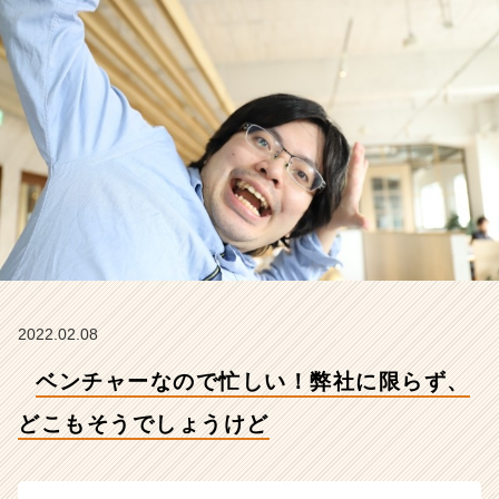
も
そ
う
で
し
ょ
う
け
ど
【株
式
会
社
こ
れ
2022.02.08
か
ベンチャーなので忙しい！弊社に限らず、
ら
の
どこもそうでしょうけど
タ
イ
ム
ラ