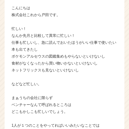
イ
こんにちは
ン】
株式会社これから戸田です。
|
ベ
忙しい！
ン
チ
なんか先月と比較して異常に忙しい！
ャ
仕事も忙しいし、急に読んでおいたほうがいい仕事で使いたい
ー・
本も出てきたし
成
ポケモンアルセウスの図鑑集めもやらないといけないし
長
食材がなくなったから買い物いかないといけないし
企
ネットフリックスも見ないといけないし
業
か
ら
などなど忙しい。
ス
カ
まぁうちの会社に限らず
ウ
ベンチャーなんて呼ばれるところは
ト
どこもかしこも忙しいでしょう。
が
届
1人が１つのことをやってればいいみたいなことでは
く