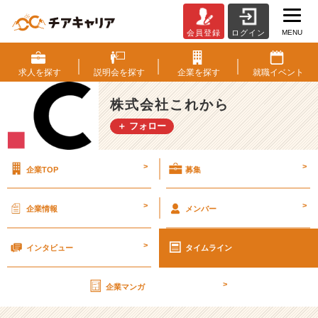
MENU
会員登録
ログイン
ベ
ン
チ
求人を
探す
説明会を
探す
企業を
探す
就職
イベント
ャ
ー
株式会社これから
な
＋ フォロー
の
で
忙
>
>
企業TOP
募集
し
い！
弊
>
>
企業情報
メンバー
社
に
>
限
インタビュー
タイムライン
ら
ず、
>
企業マンガ
ど
こ