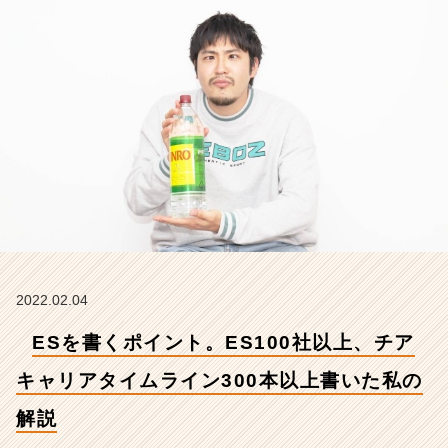
キ
ャ
リ
ア
タ
イ
ム
ラ
イ
ン
3
0
0
本
以
2022.02.04
上
ESを書くポイント。ES100社以上、チア
書
い
キャリアタイムライン300本以上書いた私の
た
私
解説
の
解