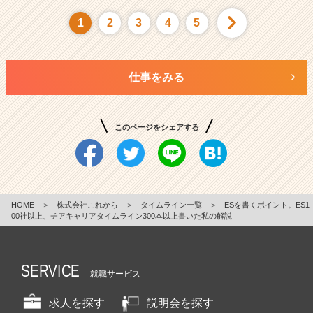
1
2
3
4
5
仕事をみる
このページをシェアする
HOME
＞
株式会社これから
＞
タイムライン一覧
＞
ESを書くポイント。ES1
00社以上、チアキャリアタイムライン300本以上書いた私の解説
SERVICE
就職サービス
求人を探す
説明会を探す