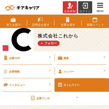
MENU
会員登録
ログイン
E
S
を
求人を
探す
説明会を
探す
企業を
探す
就職
イベント
書
く
株式会社これから
ポ
＋ フォロー
イ
ン
ト。
>
>
企業TOP
募集
E
S
1
>
>
企業情報
メンバー
0
0
>
社
インタビュー
タイムライン
以
上、
>
企業マンガ
チ
ア