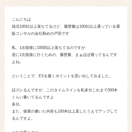
説
【株
式
こんにちは
会
就活100社以上落ちてるけど、履歴書は100社以上通っている通
社
販コンサルの会社勤めの戸田です
こ
れ
私、1次面接に100回以上落ちてるのですが
か
逆に1次面接に行くための、履歴書、まぁほぼ通ってるんです
ら
の
よね。
タ
イ
ということで、ESを書くポイントを思い出してみました。
ム
ラ
話ズレるんですが、このタイムラインを私多分これまで300本
イ
くらい書いてるんですよ
ン】
多分。
|
ベ
また、後輩の書いた内容も100本以上直したうえでアップして
ン
るんですよ。
チ
ャ