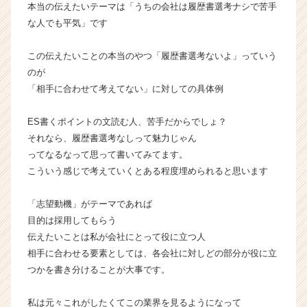
キ
本当の伝えたいテーマは「うちの会社は履歴書選考ナシで苦手
ャ
な人でも平気」です
リ
ア
この伝えたいことの本当のやつ「履歴書選考ないよ」っていう
（C
のが
h
「相手に合わせて考えてない」に対しての具体例
e
e
r
ES書くポイントの文読む人、苦手だからでしょ？
C
それなら、履歴書選考なしって魅力じゃん
a
ってなるなって思って書いてみてます。
r
こういう感じで考えていくとある程度埋められると思います
e
e
「志望動機」がテーマであれば
r）
目的は採用してもらう
伝えたいことは私が会社にとって役に立つ人
相手に合わせる要素としては、各会社に対しどの部分が役に立
つかを書き分けることが大事です。
私は元々これがしたくてこの業界を見るようになって