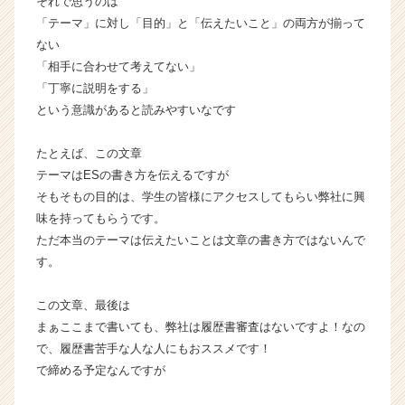
それで思うのは
ー・
「テーマ」に対し「目的」と「伝えたいこと」の両方が揃って
成
ない
長
「相手に合わせて考えてない」
企
業
「丁寧に説明をする」
か
という意識があると読みやすいなです
ら
ス
たとえば、この文章
カ
テーマはESの書き方を伝えるですが
ウ
そもそもの目的は、学生の皆様にアクセスしてもらい弊社に興
ト
味を持ってもらうです。
が
届
ただ本当のテーマは伝えたいことは文章の書き方ではないんで
く
す。
就
活
この文章、最後は
サ
まぁここまで書いても、弊社は履歴書審査はないですよ！なの
イ
で、履歴書苦手な人な人にもおススメです！
ト
で締める予定なんですが
チ
ア