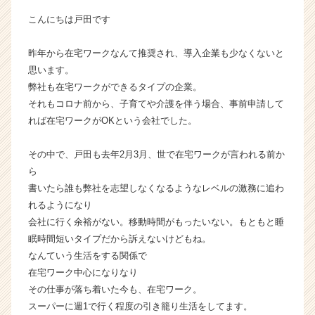
ン】
こんにちは戸田です
|
ベ
昨年から在宅ワークなんて推奨され、導入企業も少なくないと
ン
思います。
チ
ャ
弊社も在宅ワークができるタイプの企業。
ー・
それもコロナ前から、子育てや介護を伴う場合、事前申請して
成
れば在宅ワークがOKという会社でした。
長
企
その中で、戸田も去年2月3月、世で在宅ワークが言われる前か
業
ら
か
書いたら誰も弊社を志望しなくなるようなレベルの激務に追わ
ら
ス
れるようになり
カ
会社に行く余裕がない。移動時間がもったいない。もともと睡
ウ
眠時間短いタイプだから訴えないけどもね。
ト
なんていう生活をする関係で
が
在宅ワーク中心になりなり
届
その仕事が落ち着いた今も、在宅ワーク。
く
スーパーに週1で行く程度の引き籠り生活をしてます。
就