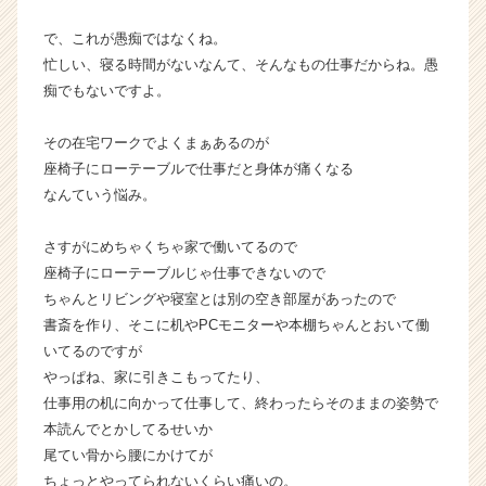
活
サ
で、これが愚痴ではなくね。
イ
忙しい、寝る時間がないなんて、そんなもの仕事だからね。愚
ト
痴でもないですよ。
チ
ア
その在宅ワークでよくまぁあるのが
キ
座椅子にローテーブルで仕事だと身体が痛くなる
ャ
リ
なんていう悩み。
ア
（C
さすがにめちゃくちゃ家で働いてるので
h
座椅子にローテーブルじゃ仕事できないので
e
ちゃんとリビングや寝室とは別の空き部屋があったので
e
書斎を作り、そこに机やPCモニターや本棚ちゃんとおいて働
r
いてるのですが
C
a
やっぱね、家に引きこもってたり、
r
仕事用の机に向かって仕事して、終わったらそのままの姿勢で
e
本読んでとかしてるせいか
e
尾てい骨から腰にかけてが
r）
ちょっとやってられないくらい痛いの。