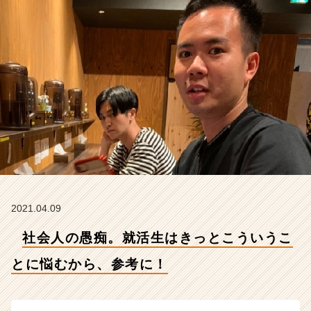
に
悩
む
か
ら、
参
考
に！
【株
式
会
社
こ
れ
か
2021.04.09
ら
社会人の愚痴。就活生はきっとこういうこ
の
タ
とに悩むから、参考に！
イ
ム
ラ
イ