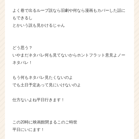
キ
ャ
よく巷で出るループ説なら旧劇や何なら漫画もカバーした話に
リ
もできるし
ア
とかいう説も見かけるじゃん
（C
h
e
e
どう思う？
r
いやまだネタバレ何も見てないからホントフラット意見よノー
C
ネタバレ！
a
r
もう何もネタバレ見たくないのよ
e
でも土日予定あって見にいけないのよ
e
r）
仕方ないよね平日行きます！
この20時に映画館閉まるこのご時世
平日にいにます！