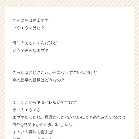
話
【株
式
こんにちは戸田です
会
いやエヴァ見た？
社
こ
俺このあといくんだけど
れ
どう？みんなエヴァ
か
ら
の
タ
こっちはおじさんたからエヴァすごいんだけど
イ
今の新卒の皆様はどうなの？
ム
ラ
イ
で、ここからネタバレないですけど
ン】
今回のエヴァさ
|
ベ
エヴァだったね、庵野だったねきれいにまとめたみたいなのは
ン
当然Q見てるからネタバレじゃん！
チ
そういう意味で言えば
ャ