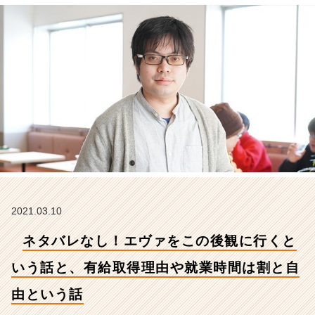
う
話
と、
有
給
取
得
理
由
や
就
業
時
間
は
2021.03.10
割
ネタバレなし！エヴァをこの後観に行くと
と
自
いう話と、有給取得理由や就業時間は割と自
由
と
由という話
い
う