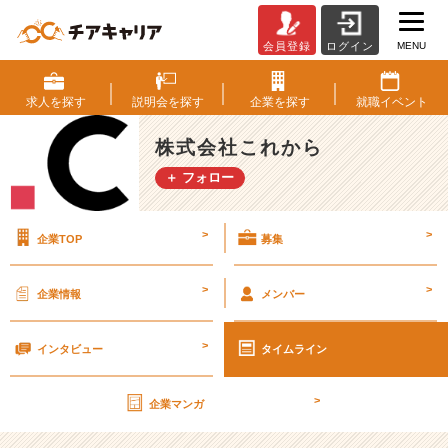
MENU
会員登録
ログイン
ネ
タ
バ
求人を
探す
説明会を
探す
企業を
探す
就職
イベント
レ
な
株式会社これから
し！
＋ フォロー
エ
ヴ
ァ
>
>
企業TOP
募集
を
こ
の
>
>
企業情報
メンバー
後
観
>
に
インタビュー
タイムライン
行
く
>
企業マンガ
と
い