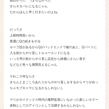
面白かった、つまらなかった
ー・
すらネタバレになるじゃん
成
だからほんと早く行きたいのよね。
長
企
業
か
だってさ
ら
上映時間長いから
ス
普通にQの続きをやる
カ
ループ説があるからQがバッドエンドで破のあと、Qパートに
ウ
入る前からやり直しトルゥーエンドになる
ト
いっそ序の前からやり直し設定から綺麗にさらい直す
が
届
などなど色々な展開見えるじゃん
く
就
それこそ何ならさ
活
きちんとまごころあたりからのやり直しをするからマリがめっ
サ
ちゃモブキャラになるかもしれないし
イ
ト
マリがガイナックス時代の庵野監督にいなかった新しいカラー
チ
ア
体制としてのアイコンとして活躍するかもしれないし