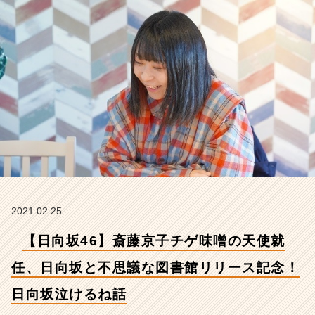
向
坂
と
不
思
議
な
図
書
館
リ
リ
ー
ス
記
2021.02.25
念！
【日向坂46】斎藤京子チゲ味噌の天使就
日
向
任、日向坂と不思議な図書館リリース記念！
坂
泣
日向坂泣けるね話
け
る