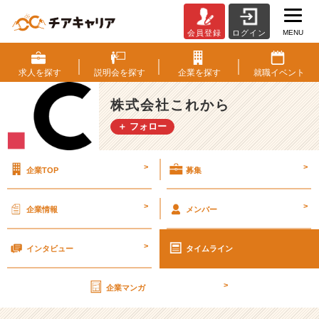
MENU
会員登録
ログイン
【日
向
坂
求人を
探す
説明会を
探す
企業を
探す
就職
イベント
4
6】
株式会社これから
斎
＋ フォロー
藤
京
子
>
>
企業TOP
募集
チ
ゲ
味
>
>
企業情報
メンバー
噌
の
>
天
インタビュー
タイムライン
使
就
>
企業マンガ
任、
日