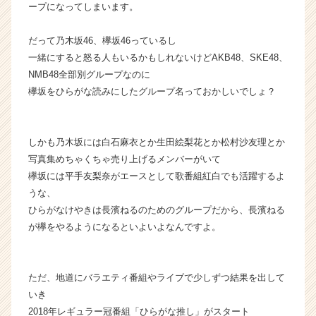
ア
ープになってしまいます。
キ
ャ
だって乃木坂46、欅坂46っているし
リ
一緒にすると怒る人もいるかもしれないけどAKB48、SKE48、
ア
NMB48全部別グループなのに
（C
欅坂をひらがな読みにしたグループ名っておかしいでしょ？
h
e
e
r
しかも乃木坂には白石麻衣とか生田絵梨花とか松村沙友理とか
C
写真集めちゃくちゃ売り上げるメンバーがいて
a
欅坂には平手友梨奈がエースとして歌番組紅白でも活躍するよ
r
うな、
e
ひらがなけやきは長濱ねるのためのグループだから、長濱ねる
e
r）
が欅をやるようになるといよいよなんですよ。
ただ、地道にバラエティ番組やライブで少しずつ結果を出して
いき
2018年レギュラー冠番組「ひらがな推し」がスタート