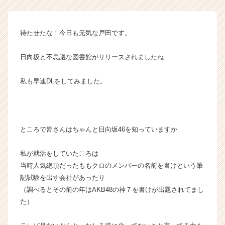
ね
話
【株
待たせたな！今日も元気な戸田です。
式
会
日向坂と不思議な図書館がリリースされましたね
社
こ
私も早速DLをしてみました。
れ
か
ら
の
タ
ところで皆さんはちゃんと日向坂46を知っていますか
イ
ム
私が就活をしていたころは
ラ
当時人気絶頂だったももクロのメンバーの名前を書けという筆
イ
記試験を出す会社があったり
ン】
|
（調べるとその前の年はAKB48の神７を書けが出題されてまし
ベ
た）
ン
チ