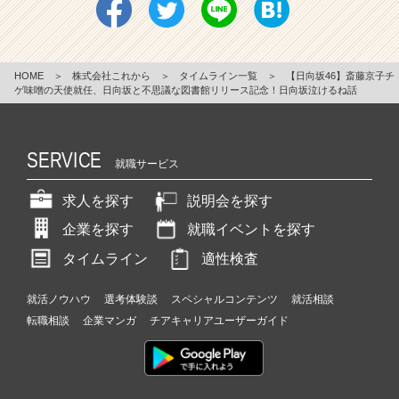
HOME
＞
株式会社これから
＞
タイムライン一覧
＞
【日向坂46】斎藤京子チ
ゲ味噌の天使就任、日向坂と不思議な図書館リリース記念！日向坂泣けるね話
SERVICE
就職サービス
求人を探す
説明会を探す
企業を探す
就職イベントを探す
タイムライン
適性検査
就活ノウハウ
選考体験談
スペシャルコンテンツ
就活相談
転職相談
企業マンガ
チアキャリアユーザーガイド