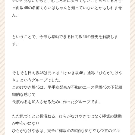
テレビ見ないからと、むしろ逆に尖ってないこと言ってる方も
ャ
日向坂46の名前くらいはちゃんと知っていないとかもしれませ
ー・
ん。
成
長
企
業
ということで、今最も感動できる日向坂46の歴史を解説しま
か
す。
ら
ス
カ
ウ
そもそも日向坂46は元々は「けやき坂46」通称「ひらがなけや
ト
が
き」というグループでした。
届
このけやき坂46は、平手友梨奈が不動のエース欅坂46の下部組
く
織的な感じで
就
長濱ねるを加入させるために作ったグループです。
活
サ
ただ気づくとと長濱ねる、ひらがなけやきではなく欅坂の活動
イ
が中心がになり
ト
チ
ひらがなけやきは、完全に欅坂の2軍的な変な立ち位置のグル