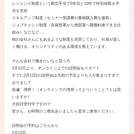
ア
レジェンド制度という勤労手当で5年目と10年で特別休暇＆手
キ
当を支給
ャ
スキルアップ制度（セミナー受講費や書籍購入費を援助）
リ
ジョブチェンジ制度（在籍部署から他部署へ職務転換できる仕
ア
組み）などなど...。
（C
他の会社さんにもあるような制度も充実しており、社員が楽し
h
く働ける、オリジナリティのある環境を整えています。
e
e
r
そんな会社で働きたいなと思う方
C
2月12日より、オンライン上での説明会をスタート
a
すでに2月12日の説明会は当初の予定よりも人が集まりすぎて
r
おりまして
e
急遽、増席！（オンラインでの増席ってどういうこと？とは思
e
いますが）
r）
大好評受付中ですので
皆さん、お時間のご都合あいましたら是非ご参加ください。
説明会の予約はこちらから
2月12日