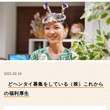
利
厚
生
【株
式
会
社
こ
れ
か
ら
の
タ
イ
ム
2021.02.10
ラ
どヘンタイ募集をしている（株）これから
イ
ン】
の福利厚生
|
ベ
ン
チ