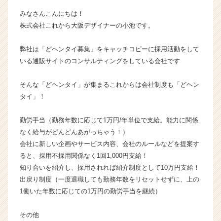
ャ
みなさんこんにちは！
ー・
株式会社これから大阪デザイナーの小池です。
成
長
弊社は「どヘンタイ募集」をキャッチコピーに採用活動をして
企
業
いる通販サイトのコンサルティングをしている会社です
か
ら
そんな「どヘンタイ」が集まるこれからは会社制度も「どヘン
ス
タイ」！
カ
ウ
勤労手当（勤務年数に応じて1万円/年単位で支給。能力に関係
ト
なく給与がどんどんあがっちゃう！）
が
届
会社に新しい企画やサービス内容、会社のルールなどを提案す
く
ると、採用不採用関係なく1回1,000円支給！
就
知り合いを紹介し、採用されれば紹介制度として10万円支給！
活
出戻り制度（一度退職しても勤務年数をリセットせずに、上の
サ
1働いた年数に応じての1万円の勤労手当を継続）
イ
ト
その他
チ