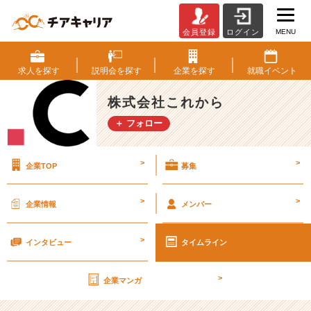
MENU
会員登録
ログイン
ど
ヘ
ン
求人を
探す
説明会を
探す
企業を
探す
就職
イベント
タ
イ
株式会社これから
募
＋ フォロー
集
を
し
>
>
企業TOP
募集
て
い
る
>
>
企業情報
メンバー
（株）
こ
>
れ
インタビュー
タイムライン
か
ら
>
企業マンガ
の
福