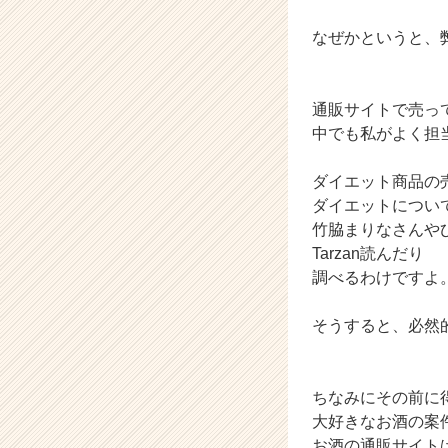
サ
イ
なぜかというと、
ト
チ
ア
通販サイトで売っ
キ
中でも私がよく担
ャ
リ
ア
ダイエット商品の
（C
ダイエットについ
h
竹脇まりなさんや
e
Tarzan読んだり
e
調べるわけですよ
r
C
そうすると、必然
a
r
e
e
ちなみにその前に
r）
大好きなお酒の案
お酒の通販サイト