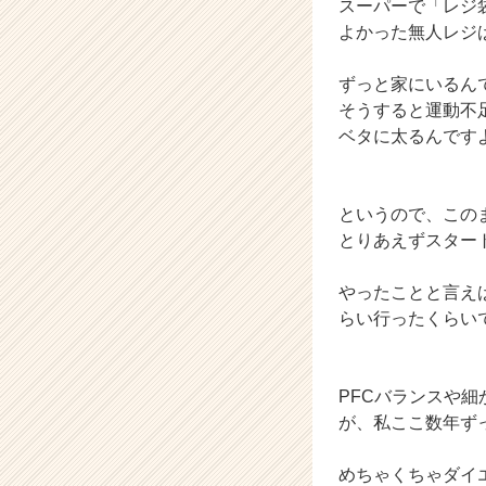
スーパーで「レジ
|
よかった無人レジ
ベ
ン
ずっと家にいるん
チ
そうすると運動不
ャ
ー・
ベタに太るんです
成
長
企
というので、この
業
とりあえずスタート
か
ら
やったことと言え
ス
カ
らい行ったくらい
ウ
ト
が
PFCバランスや
届
が、私ここ数年ず
く
就
めちゃくちゃダイ
活