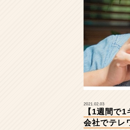
タ
イ
募
集
し
て
る
会
社
で
テ
レ
ワ
ー
ク
ば
か
2021.02.03
り
【1週間で
で
太
会社でテレ
っ