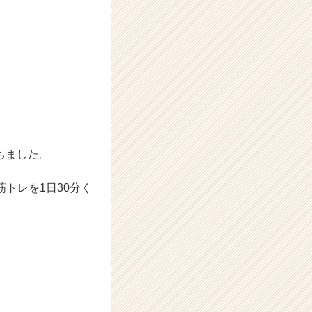
ちました。
トレを1日30分く