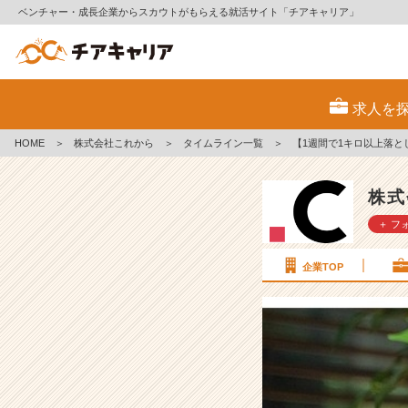
ベンチャー・成長企業からスカウトがもらえる就活サイト「チアキャリア」
【1
週
求人を
間
で
HOME
＞
株式会社これから
＞
タイムライン一覧
＞
【1週間で1キロ以上落
1
キ
ロ
株式
以
＋ フ
上
落
と
企業TOP
し
た
方
法】
ど
ヘ
ン