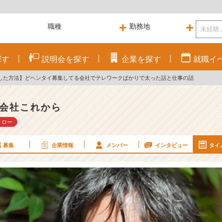
探す
説明会を
探す
企業を
探す
就職
イ
とした方法】どヘンタイ募集してる会社でテレワークばかりで太った話と仕事の話
会社これから
ォロー
募集
企業情報
メンバー
インタビュー
タイ