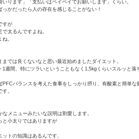
袋いります」「支払いはペイペイでお願いします」くらい。
ばっかだったら人の存在を感じることがない！
ですが
足で太るんですよね。
よね。
ままでは良くないなと思い最近始めましたダイエット。
1週間、特にツラいということもなく1,5kgくらいスルッと落
ばPFCバランスを考えた食事をしっかり摂り、有酸素と簡単な筋
です。
細かなメニューみたいな説明は割愛します。
っと小太りではありますが
エットの知識はあるんです。