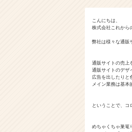
た
話
と
仕
こんにちは、
事
株式会社これから
の
話
弊社は様々な通販
【株
式
会
通販サイトの売上
社
こ
通販サイトのデザ
れ
広告を出したりと
か
メイン業務は基本
ら
の
タ
ということで、コ
イ
ム
ラ
イ
めちゃくちゃ巣篭
ン】