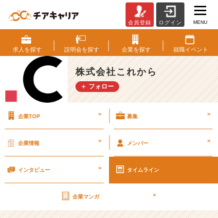
MENU
会員登録
ログイン
「ア
ド
プ
求人を
探す
説明会を
探す
企業を
探す
就職
イベント
ラ
ン
株式会社これから
ナ
＋ フォロー
ー」
の
仕
>
>
企業TOP
募集
事
と
は？
>
>
企業情報
メンバー
よ
く
>
わ
インタビュー
タイムライン
か
ら
>
企業マンガ
な
い