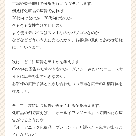
ウ
市場や競合他社の分析を行いつつ決定します。
ト
例えば化粧品の広告であれば
が
20代向けなのか、30代向けなのか、
届
そもそも女性向けでいいのか
く
よく使うデバイスはスマホなのかパソコンなのか
就
などなどどういう人に売るのかを、お客様の意向とあわせ明確
活
にしていきます。
サ
イ
ト
次は、どこに広告を出すかを考えます。
チ
Googleに広告をだすべきなのか、グノシーみたいなニュースサ
ア
イトに広告を出すべきなのか。
キ
お客様の広告予算と照らし合わせつつ最適な広告の出稿媒体を
ャ
考えます。
リ
ア
（C
そして、次にいつ広告が表示されるかを考えます。
h
化粧品の例で言えば、「オールイワンジェル」って調べたら広
e
告がでるようにや
e
「オーガニック化粧品 プレゼント」と調べたら広告が出るよ
r
うになどなど