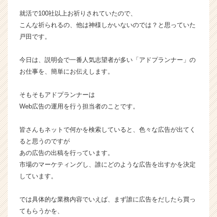
の
就活で100社以上お祈りされていたので、
タ
こんな祈られるの、他は神様しかいないのでは？と思っていた
イ
戸田です。
ム
ラ
イ
今日は、説明会で一番人気志望者が多い「アドプランナー」の
ン】
お仕事を、簡単にお伝えします。
|
ベ
そもそもアドプランナーは
ン
Web広告の運用を行う担当者のことです。
チ
ャ
皆さんもネットで何かを検索していると、色々な広告が出てく
ー・
成
ると思うのですが
長
あの広告の出稿を行っています。
企
市場のマーケティングし、誰にどのような広告を出すかを決定
業
しています。
か
ら
では具体的な業務内容でいえば、まず誰に広告をだしたら買っ
ス
てもらうかを、
カ