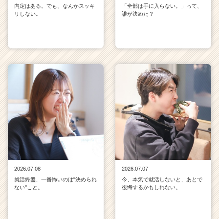
内定はある。でも、なんかスッキ
「全部は手に入らない。」って、
リしない。
誰が決めた？
2026.07.08
2026.07.07
就活終盤、一番怖いのは"決められ
今、本気で就活しないと、あとで
ない"こと。
後悔するかもしれない。