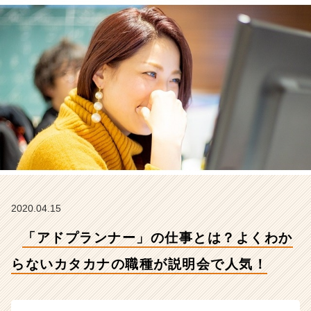
カ
タ
カ
ナ
の
職
種
が
説
明
会
で
人
気！
【株
2020.04.15
式
「アドプランナー」の仕事とは？よくわか
会
社
らないカタカナの職種が説明会で人気！
こ
れ
か
ら