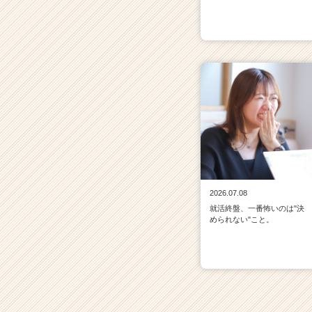
2026.07.08
就活終盤、一番怖いのは"決
められない"こと。