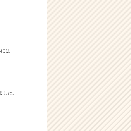
いには
ました。