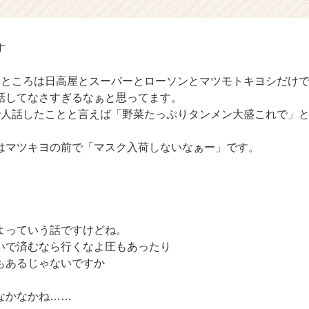
す
たところは日高屋とスーパーとローソンとマツモトキヨシだけ
話してなさすぎるなぁと思ってます。
で人話したことと言えば「野菜たっぷりタンメン大盛これで」
はマツキヨの前で「マスク入荷しないなぁー」です。
よっていう話ですけどね。
いで済むなら行くなよ圧もあったり
もあるじゃないですか
なかなかね……