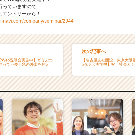
で行っていますので
はエントリーから！
on-navi.com/company/seminar/2944
次の記事へ
?Web説明会実施中】どうぶつ
【名古屋支社開設！東京大阪
やって不要不急の外出を控え
b説明会実施中】祝！社会人