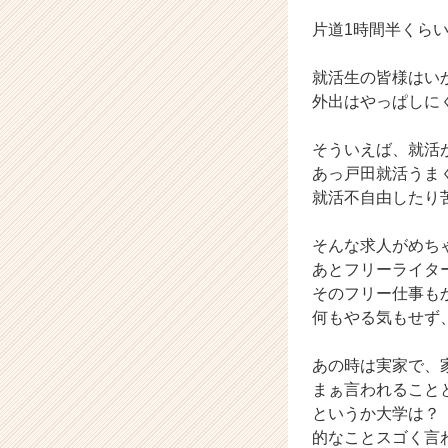
ら
片道1時間半くら
ス
カ
就活生の皆様はい
ウ
外出はやっぱしに
ト
が
届
そういえば、就活
く
あっ戸田就活うま
就
就活不自由したり
活
サ
そんな求人がめち
イ
あとフリーライタ
ト
チ
そのフリー仕事も
ア
何もやる気もせず
キ
ャ
あの時は実家で、
リ
まぁ言われること
ア
というか大学は？
（C
的なことスゴく言
h