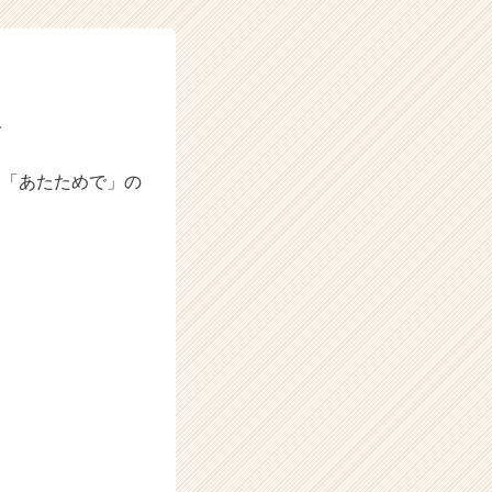
で
と「あたためで」の