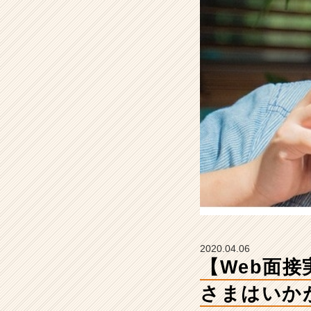
籠
っ
て
ま
す。
皆
さ
ま
は
い
か
が
で
し
ょ
う
か？
2020.04.06
【株
【Web面
式
会
さまはいか
社