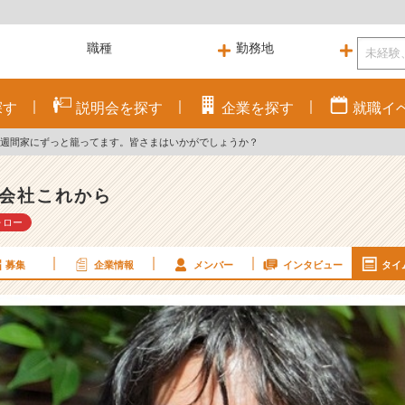
探す
説明会を
探す
企業を
探す
就職
イ
の1週間家にずっと籠ってます。皆さまはいかがでしょうか？
会社これから
ォロー
募集
企業情報
メンバー
インタビュー
タイ