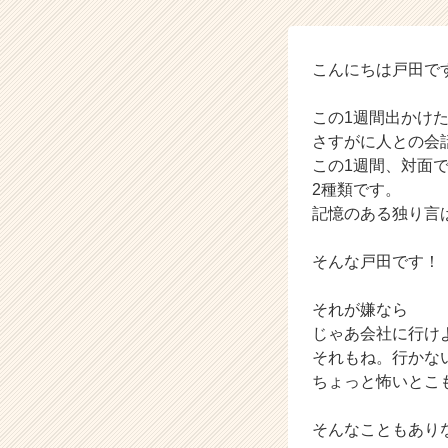
こ
れ
か
ら
こんにちは戸田で
の
タ
この1週間出かけ
イ
さすがに人との会
ム
この1週間、対面
ラ
2種類です。
イ
記憶のある独り言
ン】
|
ベ
そんな戸田です！
ン
チ
それが嫌なら
ャ
じゃあ会社に行け
ー・
それもね。行かな
成
ちょっと怖いとこ
長
企
業
そんなこともあり
か