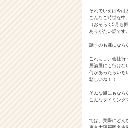
e
e
それでいえば今は
r
こんなご時世な中
C
（おそらく5月も
a
ありがたい話です
r
e
話すのも嫌になら
e
r）
これもし、会社行
居酒屋にも行けな
何かあったらいち
悲しいね！！
そんな風にもなら
こんなタイミング
では、実際にどん
東京大阪福岡名古