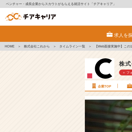
ベンチャー・成長企業からスカウトがもらえる就活サイト「チアキャリア」
【W
e
求人を
b
面
HOME
＞
株式会社これから
＞
タイムライン一覧
＞
【Web面接実施中】こ
接
実
施
株式
中】
＋ フ
こ
の
1
企業TOP
週
間
家
に
ず
っ
と