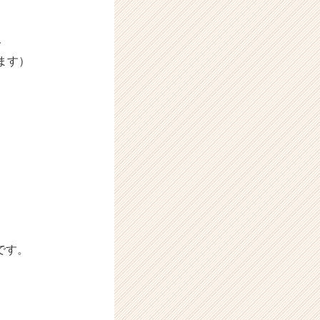
で
ます）
です。