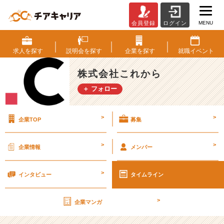
MENU
会員登録
ログイン
残
業
の
求人を
探す
説明会を
探す
企業を
探す
就職
イベント
有
無
株式会社これから
に
＋ フォロー
つ
い
て
>
>
企業TOP
募集
【株
式
会
>
>
企業情報
メンバー
社
こ
>
れ
インタビュー
タイムライン
か
ら
>
企業マンガ
の
タ