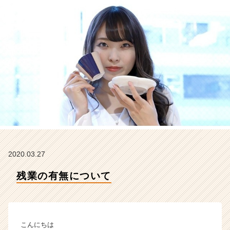
イ
ム
ラ
イ
ン】
|
ベ
ン
チ
ャ
ー・
成
長
企
業
2020.03.27
か
残業の有無について
ら
ス
カ
ウ
ト
こんにちは
が