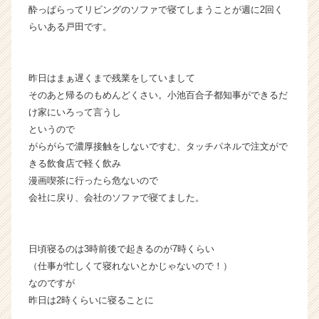
酔っぱらってリビングのソファで寝てしまうことが週に2回く
届
らいある戸田です。
く
就
活
サ
昨日はまぁ遅くまで残業をしていまして
イ
そのあと帰るのもめんどくさい。小池百合子都知事ができるだ
ト
け家にいろって言うし
チ
というので
ア
がらがらで濃厚接触をしないですむ、タッチパネルで注文がで
キ
ャ
きる飲食店で軽く飲み
リ
漫画喫茶に行ったら危ないので
ア
会社に戻り、会社のソファで寝てました。
（C
h
e
日頃寝るのは3時前後で起きるのが7時くらい
e
（仕事が忙しくて寝れないとかじゃないので！）
r
C
なのですが
a
昨日は2時くらいに寝ることに
r