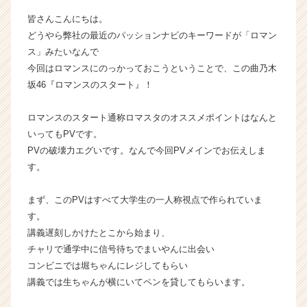
イ
皆さんこんにちは。
ン】
どうやら弊社の最近のパッションナビのキーワードが「ロマン
|
ス」みたいなんで
ベ
今回はロマンスにのっかっておこうということで、この曲乃木
ン
チ
坂46『ロマンスのスタート』！
ャ
ー・
ロマンスのスタート通称ロマスタのオススメポイントはなんと
成
いってもPVです。
長
PVの破壊力エグいです。なんで今回PVメインでお伝えしま
企
す。
業
か
ら
まず、このPVはすべて大学生の一人称視点で作られていま
ス
す。
カ
講義遅刻しかけたとこから始まり、
ウ
チャリで通学中に信号待ちでまいやんに出会い
ト
コンビニでは堀ちゃんにレジしてもらい
が
講義では生ちゃんが横にいてペンを貸してもらいます。
届
く