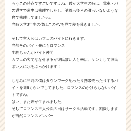
就
もうこの時点ですごいですよね。僕が大学生の時は、電車・バ
活
ス通学で道中は熟睡でしたし、講義も後ろの誰もいないような
サ
席で熟睡してましたね。
イ
当時大学3年生の僕はこのPVを見て差を嘆きました。
ト
チ
そして主人公はカフェのバイトに行きます。
ア
当然そのバイト先にもロマンス
キ
ャ
生駒ちゃんがバイト仲間
リ
カフェの客でななせまるが彼氏ぽい人と来店、ケンカして彼氏
ア
ぽい人に水をぶっかけます！
（C
h
ちなみに当時の僕はタウンワーク配ったり携帯売ったりするバ
e
イトを週6くらいでしてました。ロマンスのかけらもないバイ
e
トですね。
r
C
はい、また差が生まれました。
a
そしてロマンス主人公次の日はサークル活動です。割愛します
r
が当然ロマンスメンバー
e
e