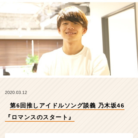
『ロ
マ
ン
ス
の
ス
タ
ー
ト』
【株
式
会
社
こ
れ
2020.03.12
か
第6回推しアイドルソング談義 乃木坂46
ら
の
『ロマンスのスタート』
タ
イ
ム
ラ