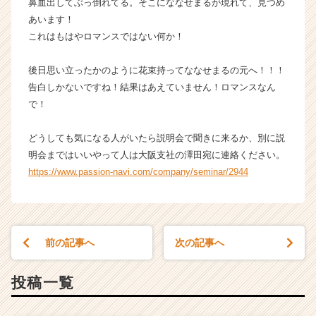
鼻血出してぶっ倒れてる。そこにななせまるが現れて、見つめ
あいます！
これはもはやロマンスではない何か！
後日思い立ったかのように花束持ってななせまるの元へ！！！
告白しかないですね！結果はあえていません！ロマンスなん
で！
どうしても気になる人がいたら説明会で聞きに来るか、別に説
明会まではいいやって人は大阪支社の澤田宛に連絡ください。
https://www.passion-navi.com/company/seminar/2944
前の記事へ
次の記事へ
投稿一覧