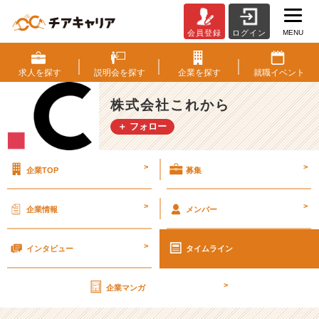
MENU
会員登録
ログイン
第
6
回
求人を
探す
説明会を
探す
企業を
探す
就職
イベント
推
し
株式会社これから
ア
＋ フォロー
イ
ド
ル
>
>
企業TOP
募集
ソ
ン
グ
>
>
企業情報
メンバー
談
義
>
乃
インタビュー
タイムライン
木
坂
>
企業マンガ
4
6