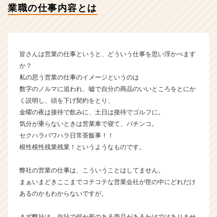
業職の仕事内容とは
ベ
ン
チ
ャ
ー・
皆さんは営業の仕事というと、どういう仕事を思い浮かべます
成
か？
長
私の思う営業の仕事のイメージというのは
企
数字のノルマに追われ、嘘で自分の商品のいいところをとにか
業
か
く説明し、頭を下げ契約をとり、
ら
金曜の夜は接待で飲みに、土日は接待でゴルフに。
ス
気分が乗らないときは営業車で寝て、パチンコ。
カ
セクハラパワハラ日常茶飯事！！
ウ
根性根性残業残業！というようなものです。
ト
が
弊社の営業の仕事は、こういうことはしてません。
届
く
まぁいまどきここまでコテコテな営業会社が世の中にどれだけ
就
あるのかもわからないですが。
活
サ
まず弊社は、自社で何か形のある商品があるわけではありませ