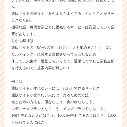
イ
ん。
ト
通販サイトの売り上げを今よりもよくする！ということがサー
チ
ビスなため、
ア
キ
極端な話、毎回営業ごとに販売するサービスは変更していく必
ャ
要があります。
リ
しかも弊社は
ア
通販サイトの「0からの立ち上げ」「人を集めること」「コン
（C
サルティング」に関する業務をやってる会社なため
h
作って、人集め、運営していくまで、通販にまつわる業務全部
e
を行えるので、提案内容が難しい！
e
r
C
例えば
a
通販サイトが作れない人には、代行して作るサービス
r
通販サイトが売れない人には、売るための方法
e
売るための方法も、服ならこう、食べ物ならこう、
e
レディースブランドならこう、メンズブランドならこう、
r）
1個も売れない人にはこう、100万円売れてる人にはこう、1000
万売れてる人にはこう