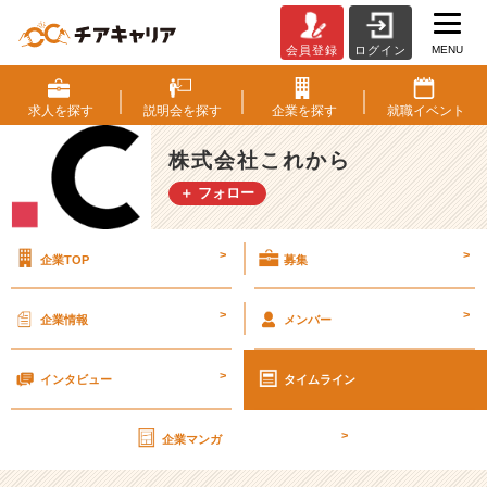
MENU
会員登録
ログイン
「営
業」
の
求人を
探す
説明会を
探す
企業を
探す
就職
イベント
仕
事
株式会社これから
と
＋ フォロー
は。
ど
ヘ
>
>
企業TOP
募集
ン
タ
イ
>
>
企業情報
メンバー
会
社
>
の
インタビュー
タイムライン
営
業
>
企業マンガ
職
の