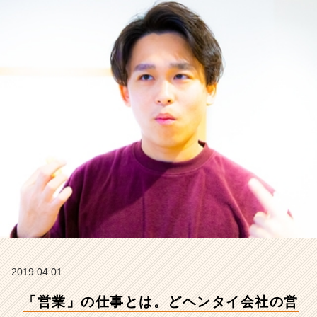
仕
事
内
容
と
は
【株
式
会
社
こ
れ
か
ら
の
タ
イ
ム
ラ
2019.04.01
イ
「営業」の仕事とは。どヘンタイ会社の営
ン】
|