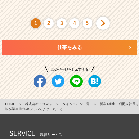
1
2
3
4
5
仕事をみる
このページをシェアする
HOME
＞
株式会社これから
＞
タイムライン一覧
＞
新卒1期生、福岡支社長志
岐が学生時代やっていてよかったこと
SERVICE
就職サービス