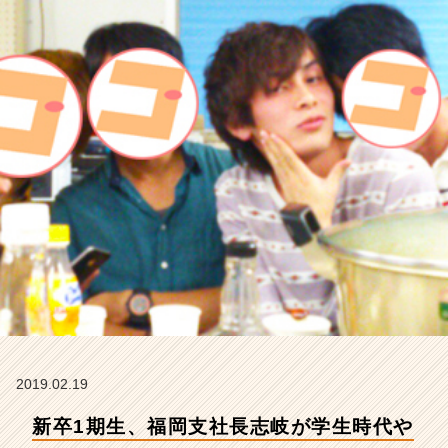
て
い
て
よ
か
っ
た
こ
と
【株
式
会
社
こ
れ
か
ら
の
タ
2019.02.19
イ
新卒1期生、福岡支社長志岐が学生時代や
ム
ラ