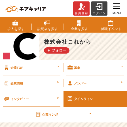
MENU
会員登録
ログイン
新
卒
1
求人を
探す
説明会を
探す
企業を
探す
就職
イベント
期
生、
株式会社これから
福
＋ フォロー
岡
支
社
>
>
企業TOP
募集
長
志
岐
>
>
企業情報
メンバー
が
学
>
生
インタビュー
タイムライン
時
代
>
企業マンガ
や
っ