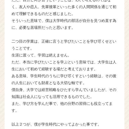
就
く、友人や恋人、先輩後輩といった多くの人間関係を通じて初
活
めて理解できるものだと感じました。
サ
そういった意味で、僕は大学時代の部活が自分を見つめ直す為
イ
ト
に、必要な居場所だったと思います。
チ
ア
二つ目の学業は、正確に言うと学びたいことを学び尽くせとい
キ
うことです。
ャ
生涯に渡って、学習は絶えません。
リ
ただ、本当に学びたいことを学ぶという意味では、大学生は人
ア
生において初めて経験する場だと考えております。
（C
h
ある意味、学生時代のうちに学び尽くすという経験は、その後
e
の人生においても財産となる大切な軸です。
e
僕自身、大学では経営戦略をひたすら学んでいましたが、その
r
知識は社会人になっても活用できるものでした。
C
また、学び方を学んだ事で、他の分野の習得にも役立ってま
a
す。
r
e
e
以上２つが、僕が学生時代にやってよかった事です。