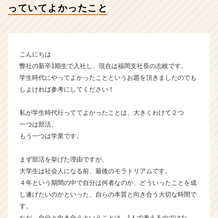
っていてよかったこと
イ
ン】
|
ベ
ン
こんにちは
チ
弊社の新卒1期生で入社し、現在は福岡支社長の志岐です。
ャ
学生時代にやってよかったことというお題を頂きましたのでも
ー・
しよければ参考にしてください！
成
長
企
私が学生時代行っててよかったことは、大きくわけて２つ
業
一つは部活、
か
もう一つは学業です。
ら
ス
まず部活を挙げた理由ですが、
カ
大学生は社会人になる前、最後のモラトリアムです。
ウ
ト
４年という期間の中で自分は何者なのか、どういったことを成
が
し遂げたいのかといった、自らの本質と向き合う大切な時間で
届
す。
く
ただ、自分と向き合うということは、1人で考えるのではな