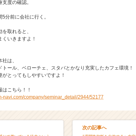
身支度の確認。
間5分前に会社に行く。
動を取れると、
まくいきますよ！
本社は、
ドトール、ベローチェ、スタバとかなり充実したカフェ環境！
整がとってもしやすいですよ！
報はこちら！！
on-navi.com/company/seminar_detail/2944/52177
次の記事へ