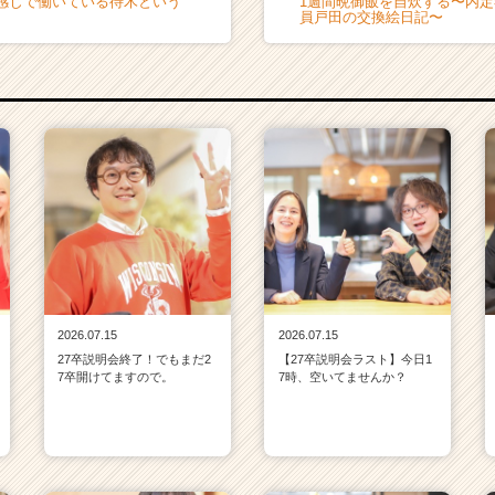
感じで働いている待木という
1週間晩御飯を自炊する〜内定
員戸田の交換絵日記〜
2026.07.15
2026.07.15
27卒説明会終了！でもまだ2
【27卒説明会ラスト】今日1
7卒開けてますので。
7時、空いてませんか？