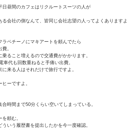
平日昼間のカフェはリクルートスーツの人が
ある会社の側なんて、皆同じ会社志望の人ってよくありますよ
フラペチーノにマキアートを頼んでたら
出費。
に乗ること増えるので交通費がかかります。
の電車代も回数重ねると手痛い出費。
京に来る人はそれだけで旅行ですよ。
ーヒーですよ。
集合時間まで50分くらい空いてしまっている。
、
ーを頼む。
どういう履歴書を提出したかを今一度確認。