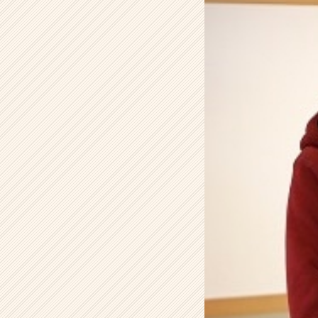
と
の
ア
ド
バ
イ
ス!!!
【株
式
会
社
こ
れ
か
ら
の
タ
イ
ム
ラ
イ