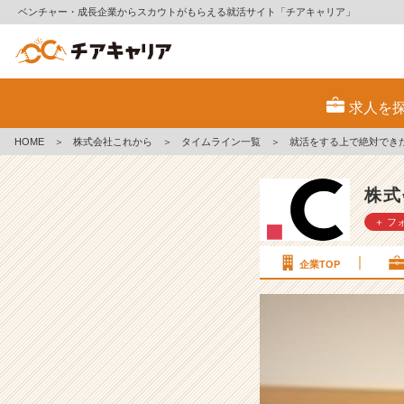
ベンチャー・成長企業からスカウトがもらえる就活サイト「チアキャリア」
就
活
求人を
を
す
HOME
＞
株式会社これから
＞
タイムライン一覧
＞
就活をする上で絶対できた
る
上
で
株式
絶
＋ フ
対
で
き
企業TOP
た
ほ
う
が
い
い
こ