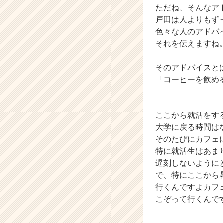
ただね、そんなア
サ
戸田は人よりもず
イ
ト
色々な人のアドバ
チ
それを伝えますね
ア
キ
そのアドバイスと
ャ
「コーヒーを飲め
リ
ア
（C
h
ここから就活をす
e
大学に戻る時間は
e
そのたびにカフェ
r
特に就活生はあま
C
遅刻しないように
a
で、特にここから
r
行くんですよカフ
e
e
こぞって行くんで
r）