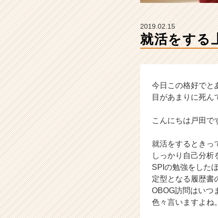
ン】
|
ベ
2019.02.15
ン
就活をする
チ
ャ
ー・
成
長
今日この格好でと
企
目があまりに死ん
業
か
こんにちは戸田で
ら
ス
就活をするときっ
カ
しっかり自己分析
ウ
ト
SPIの勉強をした
が
定型となる履歴書
届
OBOG訪問はい
く
色々言いますよね
就
活