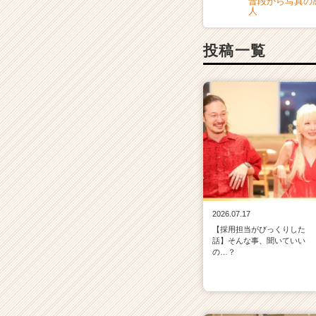
普段から写真の
人
投稿一覧
2026.07.17
【採用担当がびっくりした
話】そんな事、聞いていい
の…？