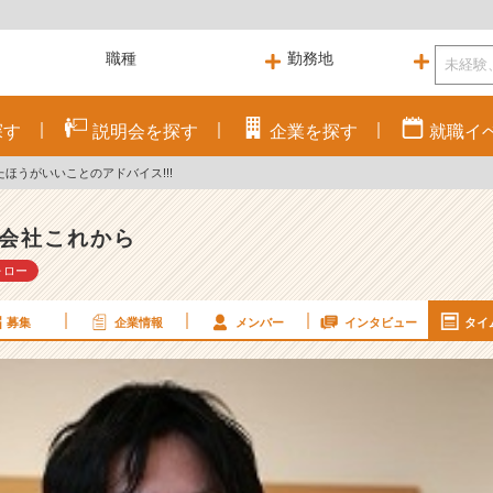
探す
説明会を
探す
企業を
探す
就職
イ
ほうがいいことのアドバイス!!!
会社これから
ォロー
募集
企業情報
メンバー
インタビュー
タイ