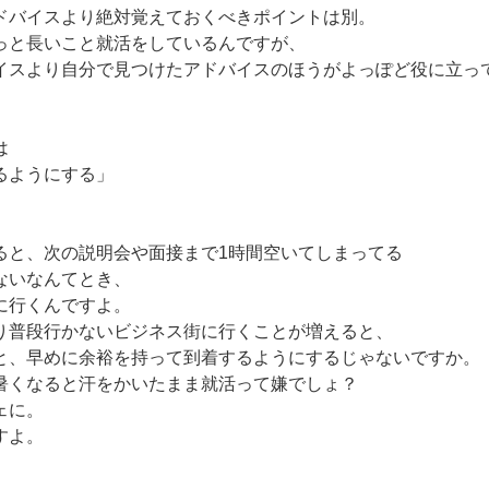
ドバイスより絶対覚えておくべきポイントは別。
っと長いこと就活をしているんですが、
イスより自分で見つけたアドバイスのほうがよっぽど役に立っ
。
は
るようにする」
ると、次の説明会や面接まで1時間空いてしまってる
ないなんてとき、
に行くんですよ。
り普段行かないビジネス街に行くことが増えると、
と、早めに余裕を持って到着するようにするじゃないですか。
暑くなると汗をかいたまま就活って嫌でしょ？
ェに。
すよ。