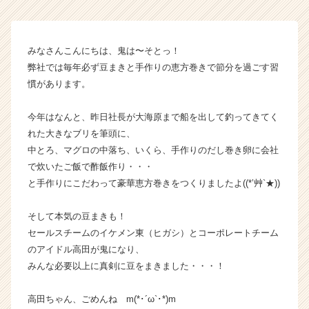
ス
カ
ウ
みなさんこんにちは、鬼は〜そとっ！
ト
弊社では毎年必ず豆まきと手作りの恵方巻きで節分を過ごす習
が
慣があります。
届
く
就
今年はなんと、昨日社長が大海原まで船を出して釣ってきてく
活
れた大きなブリを筆頭に、
サ
中とろ、マグロの中落ち、いくら、手作りのだし巻き卵に会社
イ
で炊いたご飯で酢飯作り・・・
ト
と手作りにこだわって豪華恵方巻きをつくりましたよ((*’艸`★))
チ
ア
キ
そして本気の豆まきも！
ャ
セールスチームのイケメン東（ヒガシ）とコーポレートチーム
リ
のアイドル高田が鬼になり、
ア
みんな必要以上に真剣に豆をまきました・・・！
（C
h
高田ちゃん、ごめんね m(*･´ω`･*)m
e