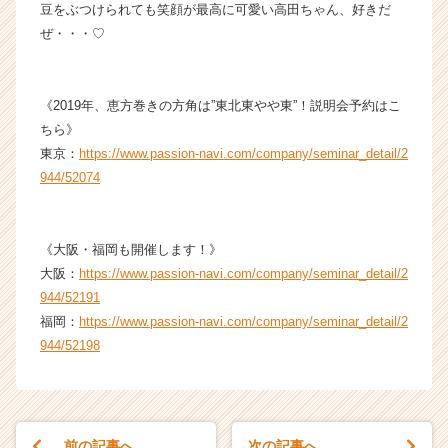
豆をぶつけられても笑顔が最高に可愛い高田ちゃん、好きだ
e
r
ぜ・・・♡
C
a
r
《2019年、恵方巻きの方角は”東北東やや東”！説明会予約はこ
e
ちら》
e
東京：
https://www.passion-navi.com/company/seminar_detail/2
r）
944/52074
《大阪・福岡も開催します！》
大阪：
https://www.passion-navi.com/company/seminar_detail/2
944/52191
福岡：
https://www.passion-navi.com/company/seminar_detail/2
944/52198
前の記事へ
次の記事へ