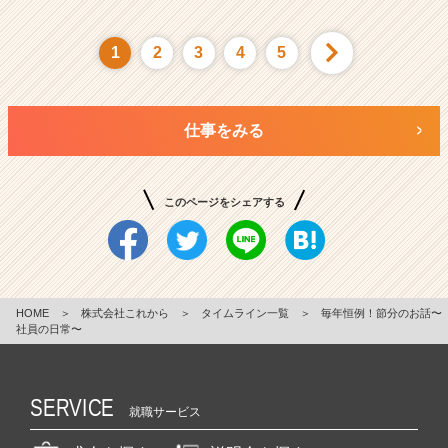
1
2
3
4
5
仕事をみる
このページをシェアする
HOME
＞
株式会社これから
＞
タイムライン一覧
＞
毎年恒例！節分のお話〜
社員の日常〜
SERVICE
就職サービス