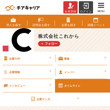
MENU
会員登録
ログイン
毎
年
恒
求人を
探す
説明会を
探す
企業を
探す
就職
イベント
例！
節
株式会社これから
分
＋ フォロー
の
お
話〜
>
>
企業TOP
募集
社
員
の
>
>
企業情報
メンバー
日
常〜
>
【株
インタビュー
タイムライン
式
会
>
企業マンガ
社
こ