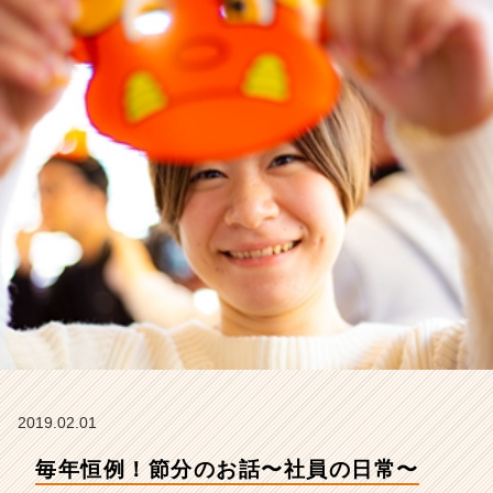
れ
か
ら
の
タ
イ
ム
ラ
イ
ン】
|
ベ
ン
チ
ャ
ー・
成
長
企
2019.02.01
業
毎年恒例！節分のお話〜社員の日常〜
か
ら