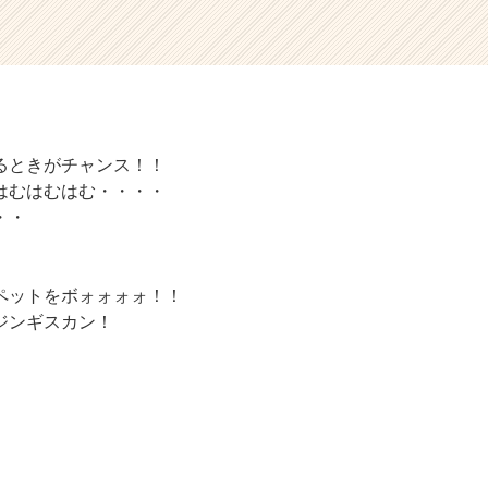
るときがチャンス！！
はむはむはむ・・・・
・・
ペットをボォォォォ！！
ジンギスカン！