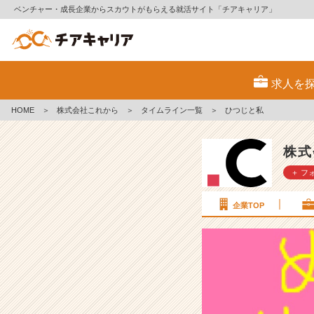
ベンチャー・成長企業からスカウトがもらえる就活サイト「チアキャリア」
ひ
つ
求人を
じ
と
HOME
＞
株式会社これから
＞
タイムライン一覧
＞
ひつじと私
私
【株
式
株式
会
＋ フ
社
こ
れ
企業TOP
か
ら
の
タ
イ
ム
ラ