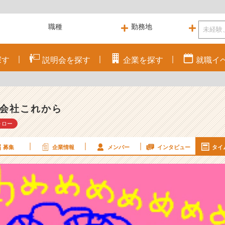
探す
説明会を
探す
企業を
探す
就職
イ
会社これから
ォロー
募集
企業情報
メンバー
インタビュー
タイ