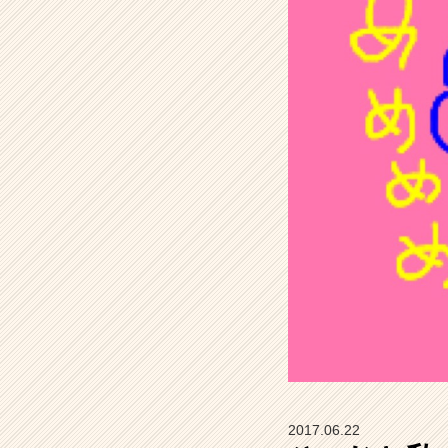
イ
ン】
|
ベ
ン
チ
ャ
ー・
成
長
企
業
か
ら
ス
カ
ウ
ト
が
届
2017.06.22
く