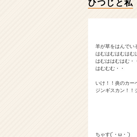
ひつじと私
就
活
サ
イ
ト
チ
ア
キ
羊が草をはんでい
ャ
はむはむはむはむ
リ
はむははむはむ・
ア
はむむむ・・
（C
h
いけ！！炎のカー
e
ジンギスカン！！
e
r
C
a
r
e
e
ちゃす(´・ω・`)
r）