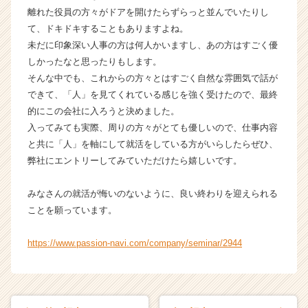
e
離れた役員の方々がドアを開けたらずらっと並んでいたりし
r）
て、ドキドキすることもありますよね。
未だに印象深い人事の方は何人かいますし、あの方はすごく優
しかったなと思ったりもします。
そんな中でも、これからの方々とはすごく自然な雰囲気で話が
できて、「人」を見てくれている感じを強く受けたので、最終
的にこの会社に入ろうと決めました。
入ってみても実際、周りの方々がとても優しいので、仕事内容
と共に「人」を軸にして就活をしている方がいらしたらぜひ、
弊社にエントリーしてみていただけたら嬉しいです。
みなさんの就活が悔いのないように、良い終わりを迎えられる
ことを願っています。
https://www.passion-navi.com/company/seminar/2944