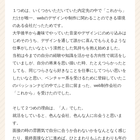
く
１つめは、いくつかいただいていた内定先の中で「これから」
就
だけが唯一、webのデザインや制作に関わることのできる環境
活
サ
のある会社だったためです。
イ
大学後半から趣味でやっていた音楽やデザインにのめり込みは
ト
じめそのうち、デザインを通して誰かに喜んでもらえるような
チ
仕事がしたいなという漠然とした気持ちを抱え始めました。
ア
当初は今までの自分の経験や知識を活かせる方向性で就活をし
キ
ていましが、自分の将来を思い描いた時、たとえつらかったと
ャ
しても、同じつらさなら好きなことを仕事にしてつらい思いを
リ
ア
したいなと思い、ベンチャー系を受けるために登録していたこ
（C
のパッションナビの中でふと目に留まった、web制作会社の
h
「これから」を受けたのでした。
e
e
そして２つめの理由は、「人」でした。
r
就活をしていると、色んな会社、色んな人に出会うと思いま
C
す。
a
r
面接の時の雰囲気で自分に合うか合わないかをなんとなく感じ
e
たり、最終面接などに進めば、ひとまわりもふたまわりも年の