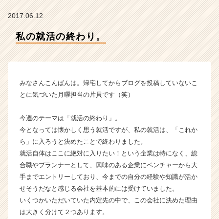
ム
ラ
2017.06.12
イ
ン】
私の就活の終わり。
|
ベ
ン
チ
みなさんこんばんは。帰宅してからブログを投稿していないこ
ャ
ー・
とに気づいた月曜担当の片貝です（笑）
成
長
今週のテーマは「就活の終わり」。
企
今となっては懐かしく思う就活ですが、私の就活は、「これか
業
ら」に入ろうと決めたことで終わりました。
か
就活自体はここに絶対に入りたい！という企業は特になく、総
ら
合職やプランナーとして、興味のある企業にベンチャーから大
ス
カ
手までエントリーしており、今までの自分の経験や知識が活か
ウ
せそうだなと感じる会社を基本的には受けていました。
ト
いくつかいただいていた内定先の中で、この会社に決めた理由
が
は大きく分けて２つあります。
届