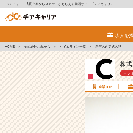
ベンチャー・成長企業からスカウトがもらえる就活サイト「チアキャリア」
新
卒
求人を
の
内
HOME
＞
株式会社これから
＞
タイムライン一覧
＞
新卒の内定式の話
定
式
の
株式
話
＋ フ
【株
式
会
企業TOP
社
こ
れ
か
ら
の
タ