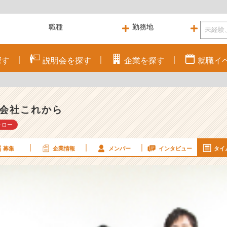
探す
説明会を
探す
企業を
探す
就職
イ
会社これから
ォロー
募集
企業情報
メンバー
インタビュー
タイ