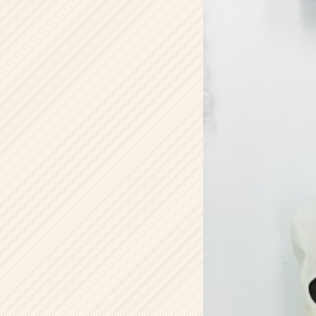
ム
ラ
イ
ン】
|
ベ
ン
チ
ャ
ー・
成
長
企
業
か
ら
ス
カ
ウ
ト
が