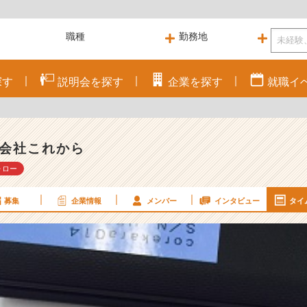
探す
説明会を
探す
企業を
探す
就職
イ
会社これから
ォロー
募集
企業情報
メンバー
インタビュー
タイ