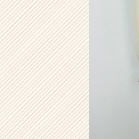
届
く
就
活
サ
イ
ト
チ
ア
キ
ャ
リ
ア
（C
h
e
e
r
C
a
r
e