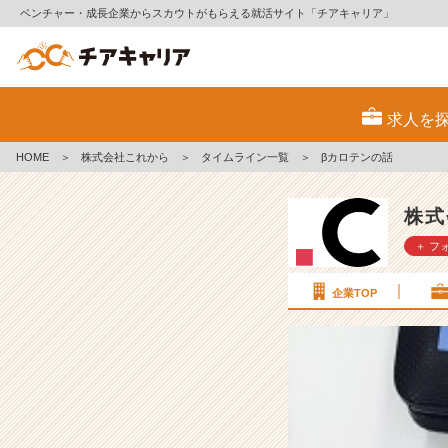
ベンチャー・成長企業からスカウトがもらえる就活サイト「チアキャリア」
β
カ
求人を
ロ
テ
HOME
＞
株式会社これから
＞
タイムライン一覧
＞
βカロテンの話
ン
の
話
株式
【株
＋ フ
式
会
社
企業TOP
こ
れ
か
ら
の
タ
イ