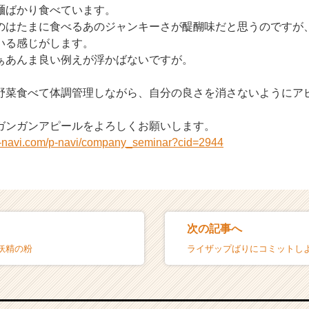
麺ばかり食べています。
のはたまに食べるあのジャンキーさが醍醐味だと思うのですが
いる感じがします。
ぁあんま良い例えが浮かばないですが。
野菜食べて体調管理しながら、自分の良さを消さないようにア
ガンガンアピールをよろしくお願いします。
n-navi.com/p-navi/company_seminar?cid=2944
次の記事へ
妖精の粉
ライザップばりにコミットし