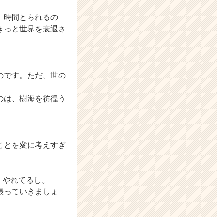
ど、時間とられるの
きっと世界を衰退さ
。
のです。ただ、世の
のは、樹海を彷徨う
ことを変に考えすぎ
くやれてるし。
張っていきましょ