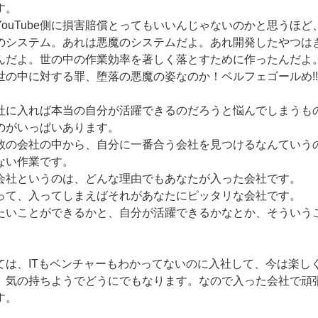
す。
ouTube側に損害賠償とってもいいんじゃないのかと思うほ
のシステム。あれは悪魔のシステムだよ。あれ開発したやつは
んだよ。世の中の作業効率を著しく落とすために作ったんだよ
世の中に対する罪、堕落の悪魔の姿なのか！ベルフェゴールめ!!
社に入れば本当の自分が活躍できるのだろうと悩んでしまうも
のがいっぱいあります。
数の会社の中から、自分に一番合う会社を見つけるなんていう
ない作業です。
会社というのは、どんな理由でもあなたが入った会社です。
って、入ってしまえばそれがあなたにピッタリな会社です。
たいことができるかと、自分が活躍できるかなとか、そういう
。
ては、ITもベンチャーもわかってないのに入社して、今は楽し
。気の持ちようでどうにでもなります。なので入った会社で頑
す。