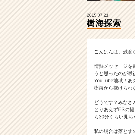
活
サ
イ
2015.07.21
ト
樹海探索
チ
ア
キ
ャ
こんばんは、残念
リ
ア
（C
情熱メッセージを書
h
うと思ったのが最
e
YouTube地獄
e
樹海から抜けられ
r
C
どうです？みなさ
a
r
とりあえずESの提
e
ら30分くらい見
e
r）
私の場合は落とす