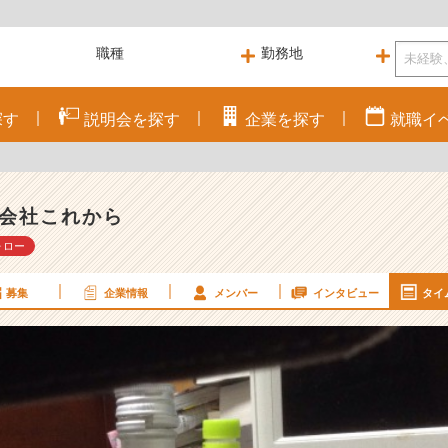
探す
説明会を
探す
企業を
探す
就職
イ
会社これから
ォロー
募集
企業情報
メンバー
インタビュー
タイ