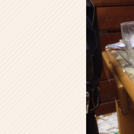
ン】
|
ベ
ン
チ
ャ
ー・
成
長
企
業
か
ら
ス
カ
ウ
ト
が
届
く
就