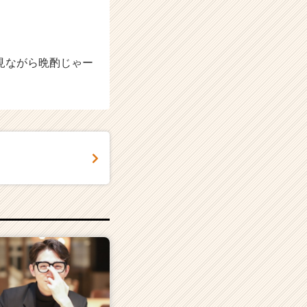
e見ながら晩酌じゃー