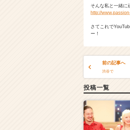
そんな私と一緒に
http://www.passio
さてこれでYouT
ー！
前の記事へ
渋谷で
投稿一覧