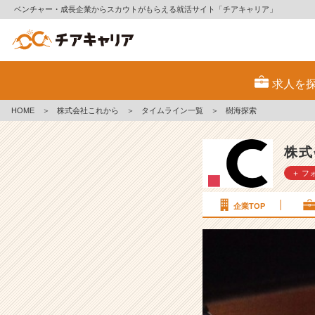
ベンチャー・成長企業からスカウトがもらえる就活サイト「チアキャリア」
樹
海
求人を
探
索
HOME
＞
株式会社これから
＞
タイムライン一覧
＞
樹海探索
【株
式
会
株式
社
＋ フ
こ
れ
か
企業TOP
ら
の
タ
イ
ム
ラ
イ