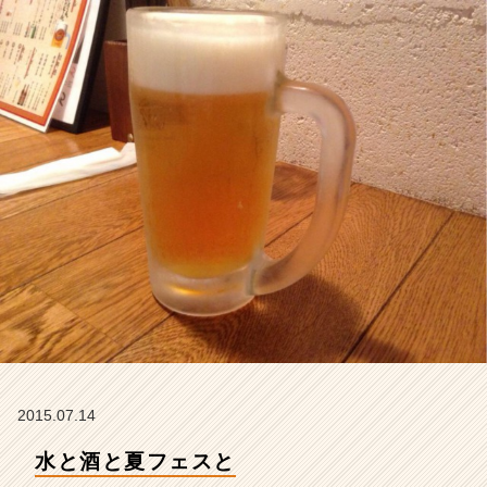
イ
ム
ラ
イ
ン】
|
ベ
ン
チ
ャ
ー・
成
長
企
業
か
ら
ス
2015.07.14
カ
ウ
水と酒と夏フェスと
ト
が