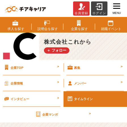
MENU
会員登録
ログイン
水
と
酒
求人を
探す
説明会を
探す
企業を
探す
就職
イベント
と
夏
株式会社これから
フ
＋ フォロー
ェ
ス
と
>
>
企業TOP
募集
【株
式
会
>
>
企業情報
メンバー
社
こ
>
れ
インタビュー
タイムライン
か
ら
>
企業マンガ
の
タ