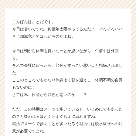
届
く
就
こんばんは。とだです。
活
今日は暑いですね。何億年太陽やってるんだよ、そろそろいい
サ
さじ加減覚えてほしいものだよね。
イ
ト
チ
今日は朝から体調も良いなーとか思いながら、午前中は外回
ア
り。
キ
それで会社に戻ったら、顔色がすっごい悪いよと指摘されまし
ャ
た。
リ
ここのところでもかなり体調よく朝を迎えし、体調不調の自覚
ア
もないのに！
（C
さては私、日頃から顔色が悪いのか……？
h
e
e
ただ、この時期はスーツで歩いていると、いじめにでもあった
r
の？と疑われるほどぐちょぐちょにぬれますね。
C
就活でスーツで歩くことが多いだろう就活生は脱水症状への注
a
意が必要ですよね。
r