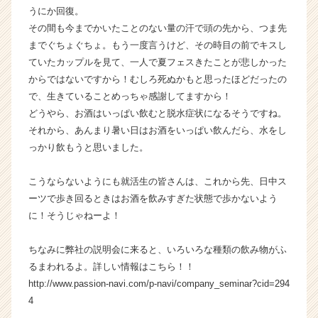
うにか回復。
その間も今までかいたことのない量の汗で頭の先から、つま先
までぐちょぐちょ。もう一度言うけど、その時目の前でキスし
ていたカップルを見て、一人で夏フェスきたことが悲しかった
からではないですから！むしろ死ぬかもと思ったほどだったの
で、生きていることめっちゃ感謝してますから！
どうやら、お酒はいっぱい飲むと脱水症状になるそうですね。
それから、あんまり暑い日はお酒をいっぱい飲んだら、水をし
っかり飲もうと思いました。
こうならないようにも就活生の皆さんは、これから先、日中ス
ーツで歩き回るときはお酒を飲みすぎた状態で歩かないよう
に！そうじゃねーよ！
ちなみに弊社の説明会に来ると、いろいろな種類の飲み物がふ
るまわれるよ。詳しい情報はこちら！！
http://www.passion-navi.com/p-navi/company_seminar?cid=294
4