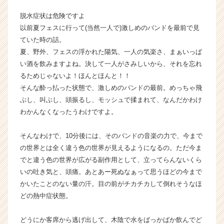
e
脱水症状は危険ですよ
e
r）
以前夏フェスに行って(当然一人で)激しめのバンドを最前で見
ていた時の話。
夏、野外、フェスの浮かれた陽気、一人の気楽さ、まぁいっぱ
い酒を飲みますよね。決して一人がさみしいから、それを忘れ
るためじゃないよ！ほんとほんと！！
そんな酔っ払った状態で、激しめのバンドの最前。めっちゃ飛
ぶし、叫ぶし、頭振るし、モッシュで揉まれて、なんだかわけ
わかんなくなったうわけですよ。
そんなわけで、10分後には、そのバンドの音楽の力で、今まで
の世界とは全く違う色の世界が見えるようになるの。ただ今ま
でと違う色の世界が広がる副作用として、立ってらんないくら
いの吐き気と、頭痛。あとあー死ぬなぁって思うほどの今まで
かいたことのない量の汗。目の前がチカチカして倒れそうなほ
どの熱中症状態。
どうにか客席から逃げ出して、木陰で水をばっかばか飲んでど